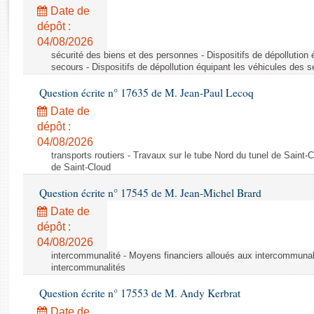
Rapports d'enquête
Date de
Rapports législatifs
dépôt :
Rapports sur l'application des lois
04/08/2026
Baromètre de l’application des lois
sécurité des biens et des personnes - Dispositifs de dépollution
secours - Dispositifs de dépollution équipant les véhicules des 
Question écrite n° 17635 de M. Jean-Paul Lecoq
Dossiers législatifs
Date de
Budget et sécurité sociale
dépôt :
Questions écrites et orales
04/08/2026
Comptes rendus des débats
transports routiers - Travaux sur le tube Nord du tunel de Saint-
de Saint-Cloud
Question écrite n° 17545 de M. Jean-Michel Brard
Date de
dépôt :
04/08/2026
intercommunalité - Moyens financiers alloués aux intercommunal
intercommunalités
Question écrite n° 17553 de M. Andy Kerbrat
Date de