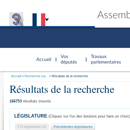
Assemb
Accèder à
la page
Vos
Travaux
Accueil
d'accueil
députés
parlementaires
Vous
Accueil
Recherche sur...
Résultats de la recherche
êtes
Résultats de la recherche
Général
ici
CONNEX
TRAVA
CONNA
DÉC
:
166753
résultats trouvés
LÉGISLATURE
(Cliquez sur l'un des boutons pour faire un choix
17e législature (X)
Précédentes législatures