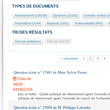
S'id
Présidence
Séance publique
Rôle et pouvoirs de l'Assemblée
Visiter l'Assemblée
TYPES DE DOCUMENTS
Fiches « Connaissance de l’Assemblée »
577 députés
Commissions et autres organes
Visite virtuelle du palais Bourbon
Amendements (136199)
Questions (20252)
Comptes-rendus (3
Organisation de l'Assemblée
Groupes politiques
Europe et International
Assister à une séance
Mot
Propositions (2244)
Rapports (1001)
Textes adoptés (693)
P
Présidence
Conférence des Présidents
Bureau
Collège des Ques
Élections législatives
Contrôle et évaluation
Accès des chercheurs à l’Assemblée
TRI DES RÉSULTATS
Congrès
Les évènements
S'inscrire
Trier par pertinence
Trier par date (X)
Pétitions
Statistiques et chiffres clés
Transparence et déontologie
Vous n'ave
Patrimoine
E
Documents de référence
« précedent
1
2
3
4
La Bibliothèque
( Constitution | Règlement de l'Assemblée ... )
Documents parlementaires
Les archives
Question écrite n° 17481 de Mme Sylvie Ferrer
Projets de loi
Contacts et plan d'accès
Date de
Propositions de loi
Histoire
Photos libres de droit
dépôt :
Amendements
Juniors
04/08/2026
Textes adoptés
bois et forêts - Quelle politique de reboisement après l'incendie
Anciennes législatures
politique de reboisement après l'incendie du massif de Fontaineb
Liens vers les sites publics
Rapports d'information
Question écrite n° 17604 de M. Philippe Latombe