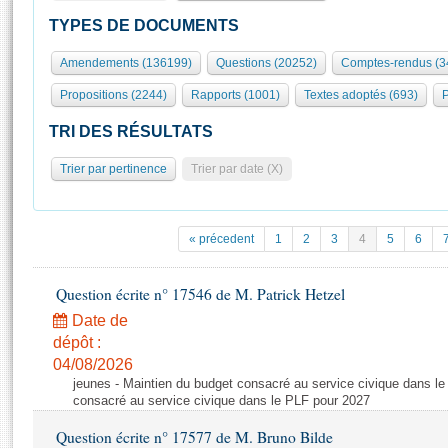
S'id
Présidence
Séance publique
Rôle et pouvoirs de l'Assemblée
Visiter l'Assemblée
TYPES DE DOCUMENTS
Fiches « Connaissance de l’Assemblée »
577 députés
Commissions et autres organes
Visite virtuelle du palais Bourbon
Amendements (136199)
Questions (20252)
Comptes-rendus (3
Organisation de l'Assemblée
Groupes politiques
Europe et International
Assister à une séance
Mot
Propositions (2244)
Rapports (1001)
Textes adoptés (693)
P
Présidence
Conférence des Présidents
Bureau
Collège des Ques
Élections législatives
Contrôle et évaluation
Accès des chercheurs à l’Assemblée
TRI DES RÉSULTATS
Congrès
Les évènements
S'inscrire
Trier par pertinence
Trier par date (X)
Pétitions
Statistiques et chiffres clés
Transparence et déontologie
Vous n'ave
Patrimoine
E
Documents de référence
« précedent
1
2
3
4
5
6
La Bibliothèque
( Constitution | Règlement de l'Assemblée ... )
Documents parlementaires
Les archives
Question écrite n° 17546 de M. Patrick Hetzel
Projets de loi
Contacts et plan d'accès
Date de
Propositions de loi
Histoire
Photos libres de droit
dépôt :
Amendements
Juniors
04/08/2026
Textes adoptés
jeunes - Maintien du budget consacré au service civique dans le
Anciennes législatures
consacré au service civique dans le PLF pour 2027
Liens vers les sites publics
Rapports d'information
Question écrite n° 17577 de M. Bruno Bilde