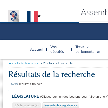
Assemb
Accèder à
la page
Vos
Travaux
Accueil
d'accueil
députés
parlementaires
Vous
Accueil
Recherche sur...
Résultats de la recherche
êtes
Résultats de la recherche
Général
ici
CONNEX
TRAVA
CONNA
DÉC
:
166749
résultats trouvés
LÉGISLATURE
(Cliquez sur l'un des boutons pour faire un choix
17e législature (X)
Précédentes législatures