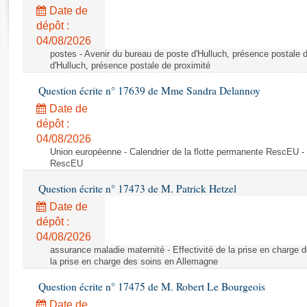
Rapports d'enquête
Date de
Rapports législatifs
dépôt :
Rapports sur l'application des lois
04/08/2026
Baromètre de l’application des lois
postes - Avenir du bureau de poste d'Hulluch, présence postale d
d'Hulluch, présence postale de proximité
Question écrite n° 17639 de Mme Sandra Delannoy
Dossiers législatifs
Date de
Budget et sécurité sociale
dépôt :
Questions écrites et orales
04/08/2026
Comptes rendus des débats
Union européenne - Calendrier de la flotte permanente RescEU - 
RescEU
Question écrite n° 17473 de M. Patrick Hetzel
Date de
dépôt :
04/08/2026
assurance maladie maternité - Effectivité de la prise en charge d
la prise en charge des soins en Allemagne
Question écrite n° 17475 de M. Robert Le Bourgeois
Date de