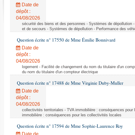
Rapports d'enquête
Date de
Rapports législatifs
dépôt :
Rapports sur l'application des lois
04/08/2026
Baromètre de l’application des lois
sécurité des biens et des personnes - Systèmes de dépollution 
et de secours - Systèmes de dépollution - Performance des véhi
Question écrite n° 17550 de Mme Émilie Bonnivard
Dossiers législatifs
Date de
Budget et sécurité sociale
dépôt :
Questions écrites et orales
04/08/2026
Comptes rendus des débats
logement - Facilité de changement du nom du titulaire d'un compt
du nom du titulaire d'un compteur électrique
Question écrite n° 17488 de Mme Virginie Duby-Muller
Date de
dépôt :
04/08/2026
collectivités territoriales - TVA immobilière : conséquences pour 
immobilière : conséquences pour les collectivités locales
Question écrite n° 17594 de Mme Sophie-Laurence Roy
Date de