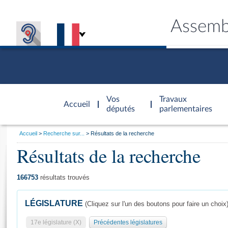
Assemb
Accèder à
la page
Vos
Travaux
Accueil
d'accueil
députés
parlementaires
Vous
Accueil
Recherche sur...
Résultats de la recherche
êtes
Résultats de la recherche
Général
ici
CONNEX
TRAVA
CONNA
DÉC
:
166753
résultats trouvés
LÉGISLATURE
(Cliquez sur l'un des boutons pour faire un choix
17e législature (X)
Précédentes législatures