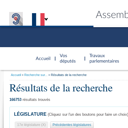
Assemb
Accèder à
la page
Vos
Travaux
Accueil
d'accueil
députés
parlementaires
Vous
Accueil
Recherche sur...
Résultats de la recherche
êtes
Résultats de la recherche
Général
ici
CONNEX
TRAVA
CONNA
DÉC
:
166753
résultats trouvés
LÉGISLATURE
(Cliquez sur l'un des boutons pour faire un choix
17e législature (X)
Précédentes législatures