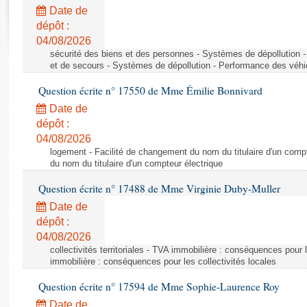
Rapports d'enquête
Date de
Rapports législatifs
dépôt :
Rapports sur l'application des lois
04/08/2026
Baromètre de l’application des lois
sécurité des biens et des personnes - Systèmes de dépollution 
et de secours - Systèmes de dépollution - Performance des véhi
Question écrite n° 17550 de Mme Émilie Bonnivard
Dossiers législatifs
Date de
Budget et sécurité sociale
dépôt :
Questions écrites et orales
04/08/2026
Comptes rendus des débats
logement - Facilité de changement du nom du titulaire d'un compt
du nom du titulaire d'un compteur électrique
Question écrite n° 17488 de Mme Virginie Duby-Muller
Date de
dépôt :
04/08/2026
collectivités territoriales - TVA immobilière : conséquences pour 
immobilière : conséquences pour les collectivités locales
Question écrite n° 17594 de Mme Sophie-Laurence Roy
Date de