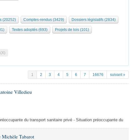
s (20252)
Comptes-rendus (3429)
Dossiers législatifs (2834)
01)
Textes adoptés (693)
Projets de lois (101)
 (X)
1
2
3
4
5
6
7
16676
suivant »
ntoine Villedieu
préoccupante du transport sanitaire privé - Situation préoccupante du
 Michèle Tabarot