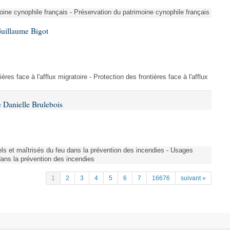
ine cynophile français - Préservation du patrimoine cynophile français
Guillaume Bigot
ères face à l'afflux migratoire - Protection des frontières face à l'afflux
 Danielle Brulebois
nels et maîtrisés du feu dans la prévention des incendies - Usages
 dans la prévention des incendies
1
2
3
4
5
6
7
16676
suivant »