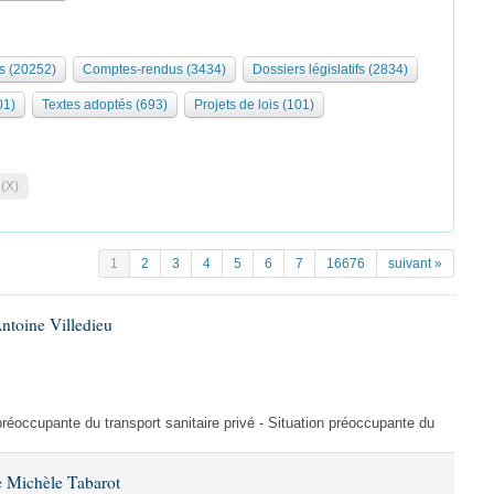
s (20252)
Comptes-rendus (3434)
Dossiers législatifs (2834)
01)
Textes adoptés (693)
Projets de lois (101)
 (X)
1
2
3
4
5
6
7
16676
suivant »
ntoine Villedieu
préoccupante du transport sanitaire privé - Situation préoccupante du
 Michèle Tabarot