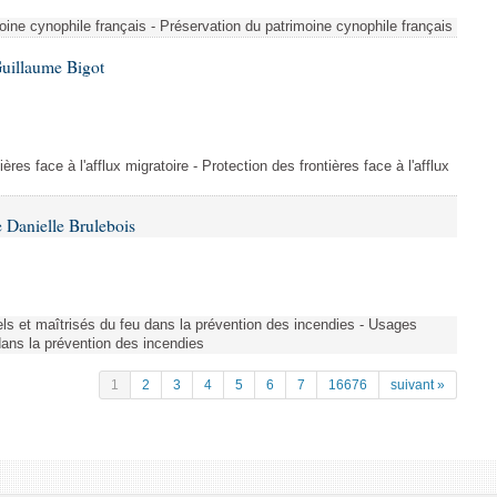
ine cynophile français - Préservation du patrimoine cynophile français
Guillaume Bigot
ères face à l'afflux migratoire - Protection des frontières face à l'afflux
 Danielle Brulebois
nels et maîtrisés du feu dans la prévention des incendies - Usages
 dans la prévention des incendies
1
2
3
4
5
6
7
16676
suivant »