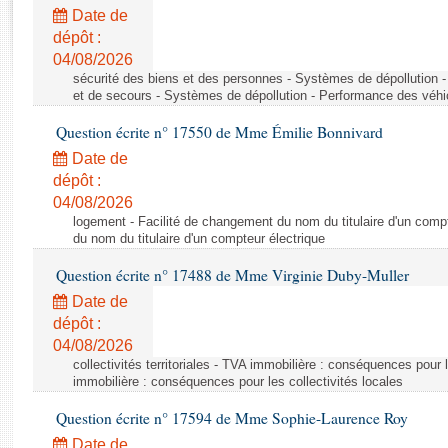
Rapports d'enquête
Date de
Rapports législatifs
dépôt :
Rapports sur l'application des lois
04/08/2026
Baromètre de l’application des lois
sécurité des biens et des personnes - Systèmes de dépollution 
et de secours - Systèmes de dépollution - Performance des véhi
Question écrite n° 17550 de Mme Émilie Bonnivard
Dossiers législatifs
Date de
Budget et sécurité sociale
dépôt :
Questions écrites et orales
04/08/2026
Comptes rendus des débats
logement - Facilité de changement du nom du titulaire d'un compt
du nom du titulaire d'un compteur électrique
Question écrite n° 17488 de Mme Virginie Duby-Muller
Date de
dépôt :
04/08/2026
collectivités territoriales - TVA immobilière : conséquences pour 
immobilière : conséquences pour les collectivités locales
Question écrite n° 17594 de Mme Sophie-Laurence Roy
Date de