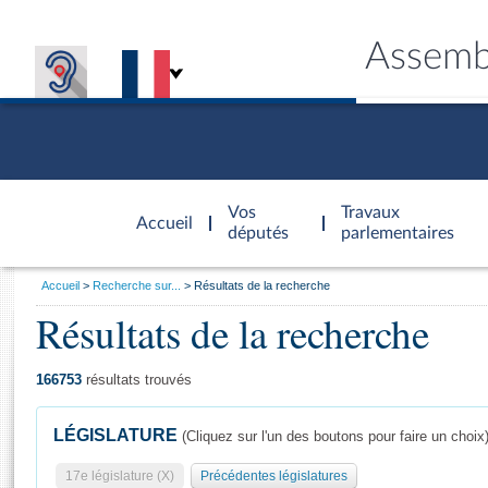
Assemb
Accèder à
la page
Vos
Travaux
Accueil
d'accueil
députés
parlementaires
Vous
Accueil
Recherche sur...
Résultats de la recherche
êtes
Résultats de la recherche
Général
ici
CONNEX
TRAVA
CONNA
DÉC
:
166753
résultats trouvés
LÉGISLATURE
(Cliquez sur l'un des boutons pour faire un choix
17e législature (X)
Précédentes législatures