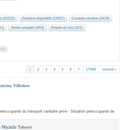
s (20252)
Dossiers législatifs (15957)
Comptes-rendus (3429)
01)
Textes adoptés (693)
Projets de lois (101)
 (X)
1
2
3
4
5
6
7
17988
suivant »
ntoine Villedieu
préoccupante du transport sanitaire privé - Situation préoccupante du
 Michèle Tabarot