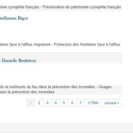
ine cynophile français - Préservation du patrimoine cynophile français
Guillaume Bigot
ères face à l'afflux migratoire - Protection des frontières face à l'afflux
 Danielle Brulebois
nels et maîtrisés du feu dans la prévention des incendies - Usages
 dans la prévention des incendies
1
2
3
4
5
6
7
17988
suivant »