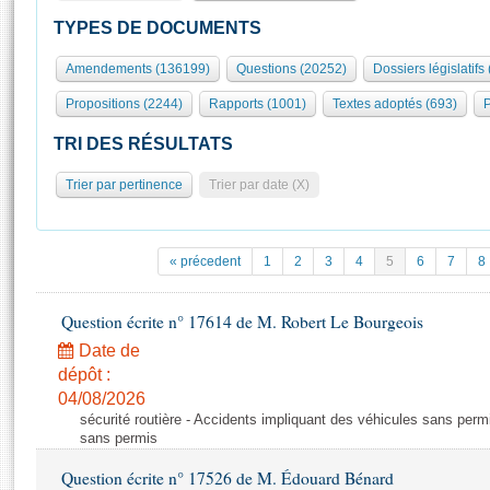
S'id
Présidence
Séance publique
Rôle et pouvoirs de l'Assemblée
Visiter l'Assemblée
TYPES DE DOCUMENTS
Fiches « Connaissance de l’Assemblée »
577 députés
Commissions et autres organes
Visite virtuelle du palais Bourbon
Amendements (136199)
Questions (20252)
Dossiers législatifs
Organisation de l'Assemblée
Groupes politiques
Europe et International
Assister à une séance
Mot
Propositions (2244)
Rapports (1001)
Textes adoptés (693)
P
Présidence
Conférence des Présidents
Bureau
Collège des Ques
Élections législatives
Contrôle et évaluation
Accès des chercheurs à l’Assemblée
TRI DES RÉSULTATS
Congrès
Les évènements
S'inscrire
Trier par pertinence
Trier par date (X)
Pétitions
Statistiques et chiffres clés
Transparence et déontologie
Vous n'ave
Patrimoine
E
Documents de référence
« précedent
1
2
3
4
5
6
7
8
La Bibliothèque
( Constitution | Règlement de l'Assemblée ... )
Documents parlementaires
Les archives
Question écrite n° 17614 de M. Robert Le Bourgeois
Projets de loi
Contacts et plan d'accès
Date de
Propositions de loi
Histoire
Photos libres de droit
dépôt :
Amendements
Juniors
04/08/2026
Textes adoptés
sécurité routière - Accidents impliquant des véhicules sans perm
Anciennes législatures
sans permis
Liens vers les sites publics
Rapports d'information
Question écrite n° 17526 de M. Édouard Bénard