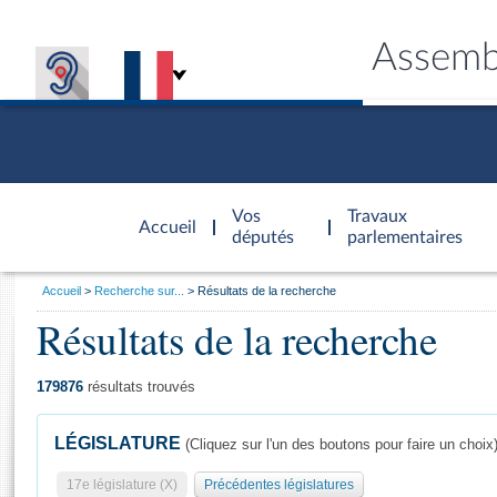
Assemb
Accèder à
la page
Vos
Travaux
Accueil
d'accueil
députés
parlementaires
Vous
Accueil
Recherche sur...
Résultats de la recherche
êtes
Résultats de la recherche
Général
ici
CONNEX
TRAVA
CONNA
DÉC
:
179876
résultats trouvés
LÉGISLATURE
(Cliquez sur l'un des boutons pour faire un choix
17e législature (X)
Précédentes législatures