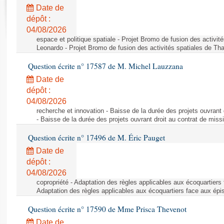
Rapports d'enquête
Date de
Rapports législatifs
dépôt :
Rapports sur l'application des lois
04/08/2026
Baromètre de l’application des lois
espace et politique spatiale - Projet Bromo de fusion des activit
Leonardo - Projet Bromo de fusion des activités spatiales de Tha
Question écrite n° 17587 de M. Michel Lauzzana
Dossiers législatifs
Date de
Budget et sécurité sociale
dépôt :
Questions écrites et orales
04/08/2026
Comptes rendus des débats
recherche et innovation - Baisse de la durée des projets ouvrant 
- Baisse de la durée des projets ouvrant droit au contrat de missi
Question écrite n° 17496 de M. Éric Pauget
Date de
dépôt :
04/08/2026
copropriété - Adaptation des règles applicables aux écoquartiers
Adaptation des règles applicables aux écoquartiers face aux épi
Question écrite n° 17590 de Mme Prisca Thevenot
Date de