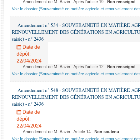
Rapports d'enquête
Amendement de M. Bazin - Après l'article 19 -
Non renseigné
Voir le dossier (Souveraineté en matière agricole et renouvellement des
Rapports législatifs
Rapports sur l'application des lois
Amendement n° 534 - SOUVERAINETÉ EN MATIÈRE AG
Baromètre de l’application des lois
RENOUVELLEMENT DES GÉNÉRATIONS EN AGRICULTURE - 1è
saisie) - n° 2436
Dossiers législatifs
Date de
Budget et sécurité sociale
dépôt :
Questions écrites et orales
22/04/2024
Comptes rendus des débats
Amendement de M. Bazin - Après l'article 12 -
Non renseigné
Voir le dossier (Souveraineté en matière agricole et renouvellement des
Amendement n° 548 - SOUVERAINETÉ EN MATIÈRE AG
RENOUVELLEMENT DES GÉNÉRATIONS EN AGRICULTURE - 1è
saisie) - n° 2436
Date de
dépôt :
22/04/2024
Amendement de M. Bazin - Article 14 -
Non soutenu
Voir le dossier (Souveraineté en matière agricole et renouvellement des