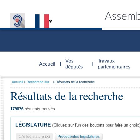
Assemb
Accèder à
la page
Vos
Travaux
Accueil
d'accueil
députés
parlementaires
Vous
Accueil
Recherche sur...
Résultats de la recherche
êtes
Résultats de la recherche
Général
ici
CONNEX
TRAVA
CONNA
DÉC
:
179876
résultats trouvés
LÉGISLATURE
(Cliquez sur l'un des boutons pour faire un choix
17e législature (X)
Précédentes législatures