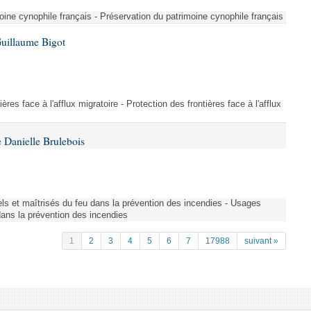
ine cynophile français - Préservation du patrimoine cynophile français
Guillaume Bigot
ères face à l'afflux migratoire - Protection des frontières face à l'afflux
 Danielle Brulebois
nels et maîtrisés du feu dans la prévention des incendies - Usages
 dans la prévention des incendies
1
2
3
4
5
6
7
17988
suivant »