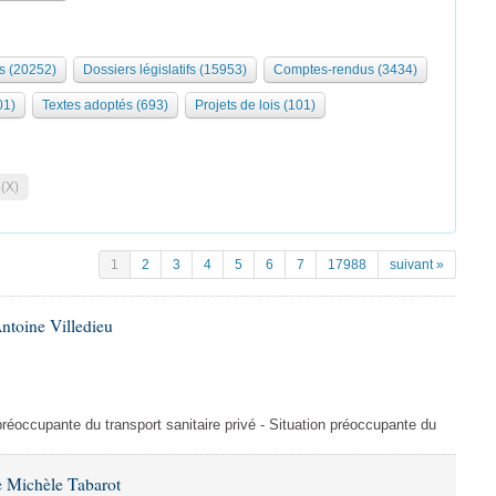
s (20252)
Dossiers législatifs (15953)
Comptes-rendus (3434)
01)
Textes adoptés (693)
Projets de lois (101)
 (X)
1
2
3
4
5
6
7
17988
suivant »
ntoine Villedieu
préoccupante du transport sanitaire privé - Situation préoccupante du
 Michèle Tabarot