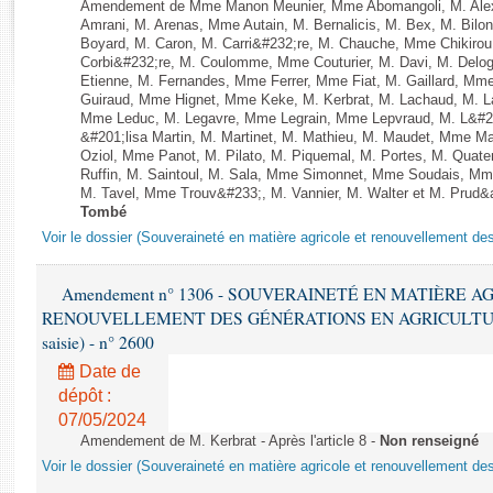
Rapports d'enquête
Amendement de Mme Manon Meunier, Mme Abomangoli, M. Ale
Amrani, M. Arenas, Mme Autain, M. Bernalicis, M. Bex, M. Bilo
Rapports législatifs
Boyard, M. Caron, M. Carri&#232;re, M. Chauche, Mme Chikirou,
Rapports sur l'application des lois
Corbi&#232;re, M. Coulomme, Mme Couturier, M. Davi, M. Del
Etienne, M. Fernandes, Mme Ferrer, Mme Fiat, M. Gaillard, Mm
Baromètre de l’application des lois
Guiraud, Mme Hignet, Mme Keke, M. Kerbrat, M. Lachaud, M. L
Mme Leduc, M. Legavre, Mme Legrain, Mme Lepvraud, M. L&#
&#201;lisa Martin, M. Martinet, M. Mathieu, M. Maudet, Mme 
Dossiers législatifs
Oziol, Mme Panot, M. Pilato, M. Piquemal, M. Portes, M. Quat
Ruffin, M. Saintoul, M. Sala, Mme Simonnet, Mme Soudais, Mm
Budget et sécurité sociale
M. Tavel, Mme Trouv&#233;, M. Vannier, M. Walter et M. Prud
Questions écrites et orales
Tombé
Comptes rendus des débats
Voir le dossier (Souveraineté en matière agricole et renouvellement des
Amendement n° 1306 - SOUVERAINETÉ EN MATIÈRE A
RENOUVELLEMENT DES GÉNÉRATIONS EN AGRICULTURE - 1è
saisie) - n° 2600
Date de
dépôt :
07/05/2024
Amendement de M. Kerbrat - Après l'article 8 -
Non renseigné
Voir le dossier (Souveraineté en matière agricole et renouvellement des