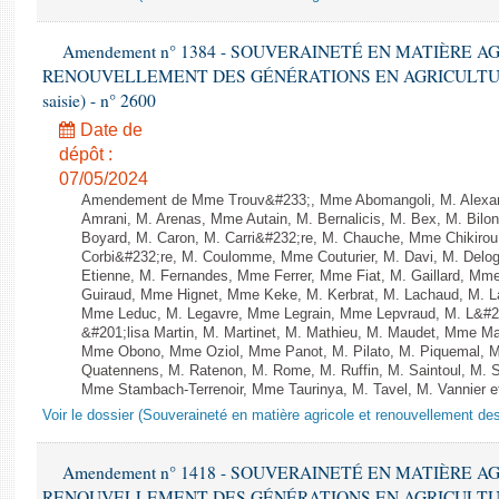
Amendement n° 1384 - SOUVERAINETÉ EN MATIÈRE A
RENOUVELLEMENT DES GÉNÉRATIONS EN AGRICULTURE - 1è
saisie) - n° 2600
Date de
dépôt :
07/05/2024
Amendement de Mme Trouv&#233;, Mme Abomangoli, M. Alexa
Amrani, M. Arenas, Mme Autain, M. Bernalicis, M. Bex, M. Bilo
Boyard, M. Caron, M. Carri&#232;re, M. Chauche, Mme Chikirou,
Corbi&#232;re, M. Coulomme, Mme Couturier, M. Davi, M. Del
Etienne, M. Fernandes, Mme Ferrer, Mme Fiat, M. Gaillard, Mm
Guiraud, Mme Hignet, Mme Keke, M. Kerbrat, M. Lachaud, M. L
Mme Leduc, M. Legavre, Mme Legrain, Mme Lepvraud, M. L&#
&#201;lisa Martin, M. Martinet, M. Mathieu, M. Maudet, Mme M
Mme Obono, Mme Oziol, Mme Panot, M. Pilato, M. Piquemal, 
Quatennens, M. Ratenon, M. Rome, M. Ruffin, M. Saintoul, M.
Mme Stambach-Terrenoir, Mme Taurinya, M. Tavel, M. Vannier e
Voir le dossier (Souveraineté en matière agricole et renouvellement des
Amendement n° 1418 - SOUVERAINETÉ EN MATIÈRE A
RENOUVELLEMENT DES GÉNÉRATIONS EN AGRICULTURE - 1è