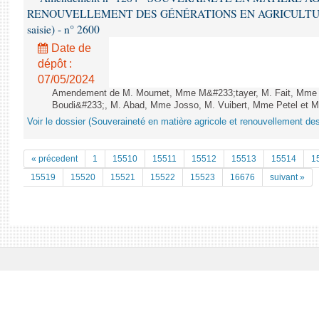
RENOUVELLEMENT DES GÉNÉRATIONS EN AGRICULTURE - 1è
saisie) - n° 2600
Date de
dépôt :
07/05/2024
Amendement de M. Mournet, Mme M&#233;tayer, M. Fait, Mme D
Boudi&#233;, M. Abad, Mme Josso, M. Vuibert, Mme Petel et M. 
Voir le dossier (Souveraineté en matière agricole et renouvellement des
« précedent
1
15510
15511
15512
15513
15514
1
15519
15520
15521
15522
15523
16676
suivant »