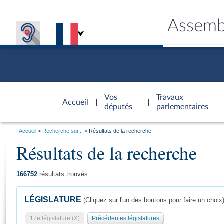
Assemb
Accèder à
la page
Vos
Travaux
Accueil
d'accueil
députés
parlementaires
Vous
Accueil
Recherche sur...
Résultats de la recherche
êtes
Résultats de la recherche
Général
ici
CONNEX
TRAVA
CONNA
DÉC
:
166752
résultats trouvés
LÉGISLATURE
(Cliquez sur l'un des boutons pour faire un choix
17e législature (X)
Précédentes législatures