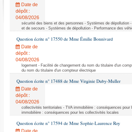
Rapports d'enquête
Date de
Rapports législatifs
dépôt :
Rapports sur l'application des lois
04/08/2026
Baromètre de l’application des lois
sécurité des biens et des personnes - Systèmes de dépollution 
et de secours - Systèmes de dépollution - Performance des véhi
Question écrite n° 17550 de Mme Émilie Bonnivard
Dossiers législatifs
Date de
Budget et sécurité sociale
dépôt :
Questions écrites et orales
04/08/2026
Comptes rendus des débats
logement - Facilité de changement du nom du titulaire d'un compt
du nom du titulaire d'un compteur électrique
Question écrite n° 17488 de Mme Virginie Duby-Muller
Date de
dépôt :
04/08/2026
collectivités territoriales - TVA immobilière : conséquences pour 
immobilière : conséquences pour les collectivités locales
Question écrite n° 17594 de Mme Sophie-Laurence Roy
Date de