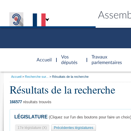
Assemb
Accèder à
la page
Vos
Travaux
Accueil
d'accueil
députés
parlementaires
Vous
Accueil
Recherche sur...
Résultats de la recherche
êtes
Résultats de la recherche
Général
ici
CONNEX
TRAVA
CONNA
DÉC
:
166577
résultats trouvés
LÉGISLATURE
(Cliquez sur l'un des boutons pour faire un choix
17e législature (X)
Précédentes législatures