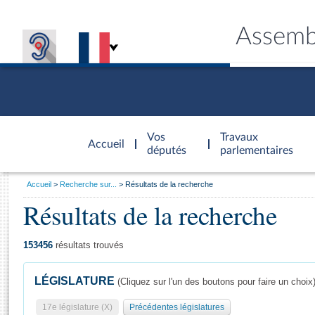
Assemb
Accèder à
la page
Vos
Travaux
Accueil
d'accueil
députés
parlementaires
Vous
Accueil
Recherche sur...
Résultats de la recherche
êtes
Résultats de la recherche
Général
ici
CONNEX
TRAVA
CONNA
DÉC
:
153456
résultats trouvés
LÉGISLATURE
(Cliquez sur l'un des boutons pour faire un choix
17e législature (X)
Précédentes législatures