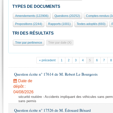
S'id
Présidence
Séance publique
Rôle et pouvoirs de l'Assemblée
Visiter l'Assemblée
TYPES DE DOCUMENTS
Fiches « Connaissance de l’Assemblée »
577 députés
Commissions et autres organes
Visite virtuelle du palais Bourbon
Amendements (122906)
Questions (20252)
Comptes-rendus (3
Organisation de l'Assemblée
Groupes politiques
Europe et International
Assister à une séance
Mot
Propositions (2244)
Rapports (1001)
Textes adoptés (693)
P
Présidence
Conférence des Présidents
Bureau
Collège des Ques
Élections législatives
Contrôle et évaluation
Accès des chercheurs à l’Assemblée
TRI DES RÉSULTATS
Congrès
Les évènements
S'inscrire
Trier par pertinence
Trier par date (X)
Pétitions
Statistiques et chiffres clés
Transparence et déontologie
Vous n'ave
Patrimoine
E
Documents de référence
« précedent
1
2
3
4
5
6
7
8
La Bibliothèque
( Constitution | Règlement de l'Assemblée ... )
Documents parlementaires
Les archives
Question écrite n° 17614 de M. Robert Le Bourgeois
Projets de loi
Contacts et plan d'accès
Date de
Propositions de loi
Histoire
Photos libres de droit
dépôt :
Amendements
Juniors
04/08/2026
Textes adoptés
sécurité routière - Accidents impliquant des véhicules sans perm
Anciennes législatures
sans permis
Liens vers les sites publics
Rapports d'information
Question écrite n° 17526 de M. Édouard Bénard