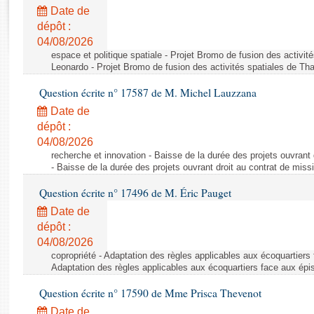
Rapports d'enquête
Date de
Rapports législatifs
dépôt :
Rapports sur l'application des lois
04/08/2026
Baromètre de l’application des lois
espace et politique spatiale - Projet Bromo de fusion des activit
Leonardo - Projet Bromo de fusion des activités spatiales de Tha
Question écrite n° 17587 de M. Michel Lauzzana
Dossiers législatifs
Date de
Budget et sécurité sociale
dépôt :
Questions écrites et orales
04/08/2026
Comptes rendus des débats
recherche et innovation - Baisse de la durée des projets ouvrant 
- Baisse de la durée des projets ouvrant droit au contrat de missi
Question écrite n° 17496 de M. Éric Pauget
Date de
dépôt :
04/08/2026
copropriété - Adaptation des règles applicables aux écoquartiers
Adaptation des règles applicables aux écoquartiers face aux épi
Question écrite n° 17590 de Mme Prisca Thevenot
Date de