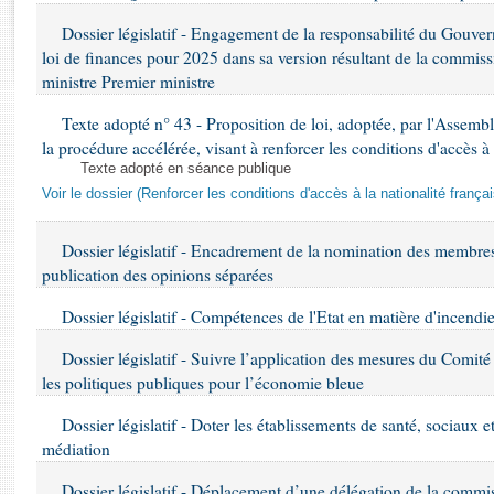
Rapports d'enquête
Dossier législatif - Engagement de la responsabilité du Gouve
Rapports législatifs
loi de finances pour 2025 dans sa version résultant de la commiss
Rapports sur l'application des lois
ministre Premier ministre
Baromètre de l’application des lois
Texte adopté n° 43 - Proposition de loi, adoptée, par l'Assem
la procédure accélérée, visant à renforcer les conditions d'accès à
Dossiers législatifs
Texte adopté en séance publique
Budget et sécurité sociale
Voir le dossier (Renforcer les conditions d'accès à la nationalité franç
Questions écrites et orales
Comptes rendus des débats
Dossier législatif - Encadrement de la nomination des membres 
publication des opinions séparées
Dossier législatif - Compétences de l'Etat en matière d'incendie
Dossier législatif - Suivre l’application des mesures du Comité 
les politiques publiques pour l’économie bleue
Dossier législatif - Doter les établissements de santé, sociaux 
médiation
Dossier législatif - Déplacement d’une délégation de la commis