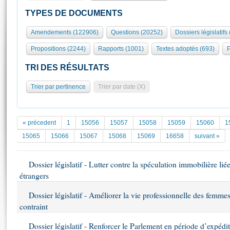
S'id
Présidence
Séance publique
Rôle et pouvoirs de l'Assemblée
Visiter l'Assemblée
TYPES DE DOCUMENTS
Fiches « Connaissance de l’Assemblée »
577 députés
Commissions et autres organes
Visite virtuelle du palais Bourbon
Amendements (122906)
Questions (20252)
Dossiers législatifs
Organisation de l'Assemblée
Groupes politiques
Europe et International
Assister à une séance
Mot
Propositions (2244)
Rapports (1001)
Textes adoptés (693)
P
Présidence
Conférence des Présidents
Bureau
Collège des Ques
Élections législatives
Contrôle et évaluation
Accès des chercheurs à l’Assemblée
TRI DES RÉSULTATS
Congrès
Les évènements
S'inscrire
Trier par pertinence
Trier par date (X)
Pétitions
Statistiques et chiffres clés
Transparence et déontologie
Vous n'ave
Patrimoine
E
Documents de référence
« précedent
1
15056
15057
15058
15059
15060
1
La Bibliothèque
( Constitution | Règlement de l'Assemblée ... )
Documents parlementaires
15065
15066
15067
15068
15069
16658
suivant »
Les archives
Projets de loi
Contacts et plan d'accès
Dossier législatif - Lutter contre la spéculation immobilière lié
Propositions de loi
Histoire
étrangers
Photos libres de droit
Amendements
Juniors
Textes adoptés
Dossier législatif - Améliorer la vie professionnelle des femme
Anciennes législatures
contraint
Liens vers les sites publics
Rapports d'information
Dossier législatif - Renforcer le Parlement en période d’expédit