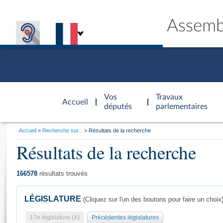
Assemb
Accèder à
la page
Vos
Travaux
Accueil
d'accueil
députés
parlementaires
Vous
Accueil
Recherche sur...
Résultats de la recherche
êtes
Résultats de la recherche
Général
ici
CONNEX
TRAVA
CONNA
DÉC
:
166578
résultats trouvés
LÉGISLATURE
(Cliquez sur l'un des boutons pour faire un choix
17e législature (X)
Précédentes législatures