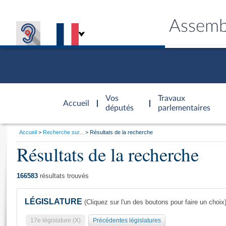
Assemb
Accèder à
la page
Vos
Travaux
Accueil
d'accueil
députés
parlementaires
Vous
Accueil
Recherche sur...
Résultats de la recherche
êtes
Résultats de la recherche
Général
ici
CONNEX
TRAVA
CONNA
DÉC
:
166583
résultats trouvés
LÉGISLATURE
(Cliquez sur l'un des boutons pour faire un choix
17e législature (X)
Précédentes législatures