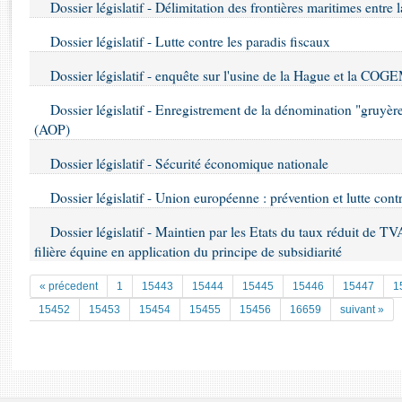
Rapports d'enquête
Dossier législatif - Délimitation des frontières maritimes entre 
Rapports législatifs
Dossier législatif - Lutte contre les paradis fiscaux
Rapports sur l'application des lois
Baromètre de l’application des lois
Dossier législatif - enquête sur l'usine de la Hague et la CO
Dossier législatif - Enregistrement de la dénomination "gruyère
Dossiers législatifs
(AOP)
Budget et sécurité sociale
Dossier législatif - Sécurité économique nationale
Questions écrites et orales
Comptes rendus des débats
Dossier législatif - Union européenne : prévention et lutte contr
Dossier législatif - Maintien par les Etats du taux réduit de TVA
filière équine en application du principe de subsidiarité
« précedent
1
15443
15444
15445
15446
15447
1
15452
15453
15454
15455
15456
16659
suivant »