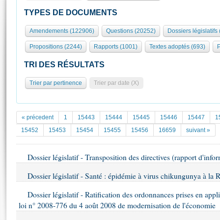
S'id
Présidence
Séance publique
Rôle et pouvoirs de l'Assemblée
Visiter l'Assemblée
TYPES DE DOCUMENTS
Fiches « Connaissance de l’Assemblée »
577 députés
Commissions et autres organes
Visite virtuelle du palais Bourbon
Amendements (122906)
Questions (20252)
Dossiers législatifs
Organisation de l'Assemblée
Groupes politiques
Europe et International
Assister à une séance
Mot
Propositions (2244)
Rapports (1001)
Textes adoptés (693)
P
Présidence
Conférence des Présidents
Bureau
Collège des Ques
Élections législatives
Contrôle et évaluation
Accès des chercheurs à l’Assemblée
TRI DES RÉSULTATS
Congrès
Les évènements
S'inscrire
Trier par pertinence
Trier par date (X)
Pétitions
Statistiques et chiffres clés
Transparence et déontologie
Vous n'ave
Patrimoine
E
Documents de référence
« précedent
1
15443
15444
15445
15446
15447
1
La Bibliothèque
( Constitution | Règlement de l'Assemblée ... )
Documents parlementaires
15452
15453
15454
15455
15456
16659
suivant »
Les archives
Projets de loi
Contacts et plan d'accès
Dossier législatif - Transposition des directives (rapport d'info
Propositions de loi
Histoire
Photos libres de droit
Amendements
Dossier législatif - Santé : épidémie à virus chikungunya à la 
Juniors
Textes adoptés
Anciennes législatures
Dossier législatif - Ratification des ordonnances prises en appli
loi n° 2008-776 du 4 août 2008 de modernisation de l'économie
Liens vers les sites publics
Rapports d'information