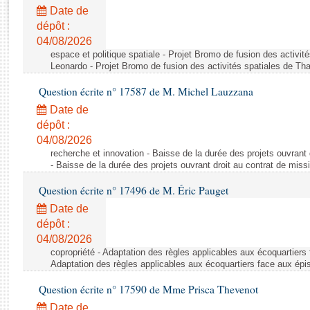
Rapports d'enquête
Date de
Rapports législatifs
dépôt :
Rapports sur l'application des lois
04/08/2026
Baromètre de l’application des lois
espace et politique spatiale - Projet Bromo de fusion des activit
Leonardo - Projet Bromo de fusion des activités spatiales de Tha
Question écrite n° 17587 de M. Michel Lauzzana
Dossiers législatifs
Date de
Budget et sécurité sociale
dépôt :
Questions écrites et orales
04/08/2026
Comptes rendus des débats
recherche et innovation - Baisse de la durée des projets ouvrant 
- Baisse de la durée des projets ouvrant droit au contrat de missi
Question écrite n° 17496 de M. Éric Pauget
Date de
dépôt :
04/08/2026
copropriété - Adaptation des règles applicables aux écoquartiers
Adaptation des règles applicables aux écoquartiers face aux épi
Question écrite n° 17590 de Mme Prisca Thevenot
Date de