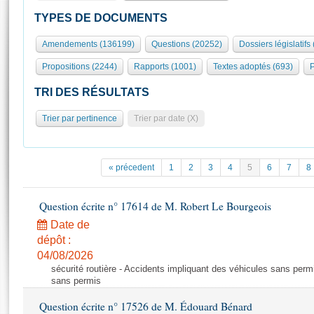
S'id
Présidence
Séance publique
Rôle et pouvoirs de l'Assemblée
Visiter l'Assemblée
TYPES DE DOCUMENTS
Fiches « Connaissance de l’Assemblée »
577 députés
Commissions et autres organes
Visite virtuelle du palais Bourbon
Amendements (136199)
Questions (20252)
Dossiers législatifs
Organisation de l'Assemblée
Groupes politiques
Europe et International
Assister à une séance
Mot
Propositions (2244)
Rapports (1001)
Textes adoptés (693)
P
Présidence
Conférence des Présidents
Bureau
Collège des Ques
Élections législatives
Contrôle et évaluation
Accès des chercheurs à l’Assemblée
TRI DES RÉSULTATS
Congrès
Les évènements
S'inscrire
Trier par pertinence
Trier par date (X)
Pétitions
Statistiques et chiffres clés
Transparence et déontologie
Vous n'ave
Patrimoine
E
Documents de référence
« précedent
1
2
3
4
5
6
7
8
La Bibliothèque
( Constitution | Règlement de l'Assemblée ... )
Documents parlementaires
Les archives
Question écrite n° 17614 de M. Robert Le Bourgeois
Projets de loi
Contacts et plan d'accès
Date de
Propositions de loi
Histoire
Photos libres de droit
dépôt :
Amendements
Juniors
04/08/2026
Textes adoptés
sécurité routière - Accidents impliquant des véhicules sans perm
Anciennes législatures
sans permis
Liens vers les sites publics
Rapports d'information
Question écrite n° 17526 de M. Édouard Bénard