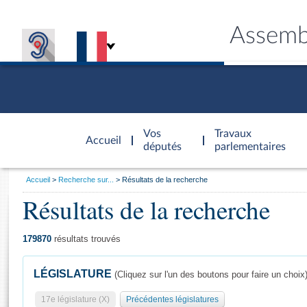
Assemb
Accèder à
la page
Vos
Travaux
Accueil
d'accueil
députés
parlementaires
Vous
Accueil
Recherche sur...
Résultats de la recherche
êtes
Résultats de la recherche
Général
ici
CONNEX
TRAVA
CONNA
DÉC
:
179870
résultats trouvés
LÉGISLATURE
(Cliquez sur l'un des boutons pour faire un choix
17e législature (X)
Précédentes législatures