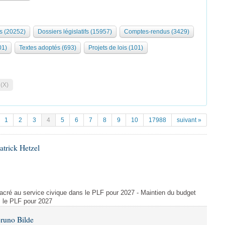
s (20252)
Dossiers législatifs (15957)
Comptes-rendus (3429)
01)
Textes adoptés (693)
Projets de lois (101)
 (X)
1
2
3
4
5
6
7
8
9
10
17988
suivant »
atrick Hetzel
acré au service civique dans le PLF pour 2027 - Maintien du budget
s le PLF pour 2027
Bruno Bilde