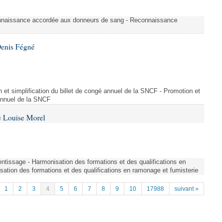
nnaissance accordée aux donneurs de sang - Reconnaissance
Denis Fégné
on et simplification du billet de congé annuel de la SNCF - Promotion et
 annuel de la SNCF
e Louise Morel
entissage - Harmonisation des formations et des qualifications en
sation des formations et des qualifications en ramonage et fumisterie
1
2
3
4
5
6
7
8
9
10
17988
suivant »