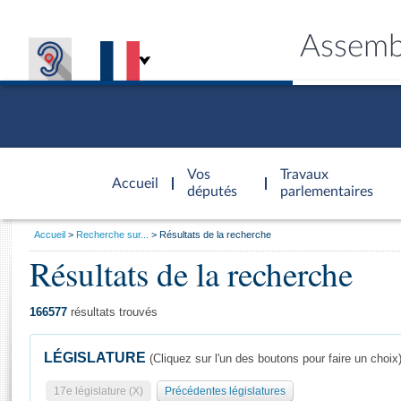
Assemb
Accèder à
la page
Vos
Travaux
Accueil
d'accueil
députés
parlementaires
Vous
Accueil
Recherche sur...
Résultats de la recherche
êtes
Résultats de la recherche
Général
ici
CONNEX
TRAVA
CONNA
DÉC
:
166577
résultats trouvés
LÉGISLATURE
(Cliquez sur l'un des boutons pour faire un choix
17e législature (X)
Précédentes législatures