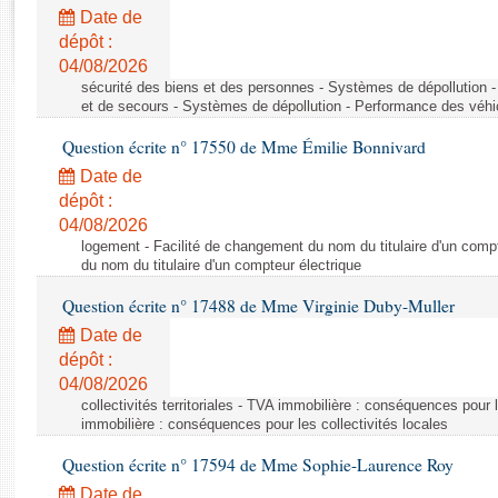
Rapports d'enquête
Date de
Rapports législatifs
dépôt :
Rapports sur l'application des lois
04/08/2026
Baromètre de l’application des lois
sécurité des biens et des personnes - Systèmes de dépollution 
et de secours - Systèmes de dépollution - Performance des véhi
Question écrite n° 17550 de Mme Émilie Bonnivard
Dossiers législatifs
Date de
Budget et sécurité sociale
dépôt :
Questions écrites et orales
04/08/2026
Comptes rendus des débats
logement - Facilité de changement du nom du titulaire d'un compt
du nom du titulaire d'un compteur électrique
Question écrite n° 17488 de Mme Virginie Duby-Muller
Date de
dépôt :
04/08/2026
collectivités territoriales - TVA immobilière : conséquences pour 
immobilière : conséquences pour les collectivités locales
Question écrite n° 17594 de Mme Sophie-Laurence Roy
Date de