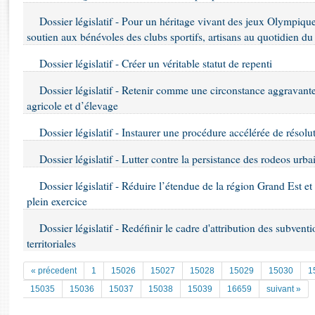
Rapports d'enquête
Dossier législatif - Pour un héritage vivant des jeux Olympiqu
Rapports législatifs
soutien aux bénévoles des clubs sportifs, artisans au quotidien du
Rapports sur l'application des lois
Baromètre de l’application des lois
Dossier législatif - Créer un véritable statut de repenti
Dossier législatif - Retenir comme une circonstance aggravante 
Dossiers législatifs
agricole et d’élevage
Budget et sécurité sociale
Dossier législatif - Instaurer une procédure accélérée de résol
Questions écrites et orales
Comptes rendus des débats
Dossier législatif - Lutter contre la persistance des rodeos urba
Dossier législatif - Réduire l’étendue de la région Grand Est et
plein exercice
Dossier législatif - Redéfinir le cadre d'attribution des subventi
territoriales
« précedent
1
15026
15027
15028
15029
15030
1
15035
15036
15037
15038
15039
16659
suivant »