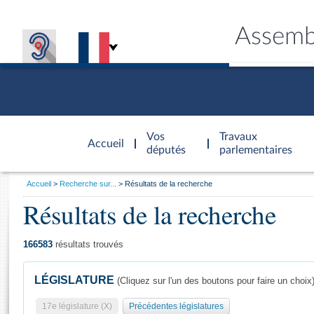
Assemb
Accèder à
la page
Vos
Travaux
Accueil
d'accueil
députés
parlementaires
Vous
Accueil
Recherche sur...
Résultats de la recherche
êtes
Résultats de la recherche
Général
ici
CONNEX
TRAVA
CONNA
DÉC
:
166583
résultats trouvés
LÉGISLATURE
(Cliquez sur l'un des boutons pour faire un choix
17e législature (X)
Précédentes législatures