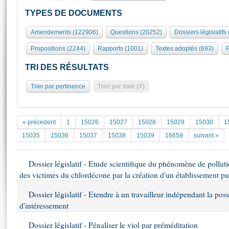
S'id
Présidence
Séance publique
Rôle et pouvoirs de l'Assemblée
Visiter l'Assemblée
TYPES DE DOCUMENTS
Fiches « Connaissance de l’Assemblée »
577 députés
Commissions et autres organes
Visite virtuelle du palais Bourbon
Amendements (122906)
Questions (20252)
Dossiers législatifs
Organisation de l'Assemblée
Groupes politiques
Europe et International
Assister à une séance
Mot
Propositions (2244)
Rapports (1001)
Textes adoptés (693)
P
Présidence
Conférence des Présidents
Bureau
Collège des Ques
Élections législatives
Contrôle et évaluation
Accès des chercheurs à l’Assemblée
TRI DES RÉSULTATS
Congrès
Les évènements
S'inscrire
Trier par pertinence
Trier par date (X)
Pétitions
Statistiques et chiffres clés
Transparence et déontologie
Vous n'ave
Patrimoine
E
Documents de référence
« précedent
1
15026
15027
15028
15029
15030
1
La Bibliothèque
( Constitution | Règlement de l'Assemblée ... )
Documents parlementaires
15035
15036
15037
15038
15039
16659
suivant »
Les archives
Projets de loi
Contacts et plan d'accès
Dossier législatif - Etude scientifique du phénomène de polluti
Propositions de loi
Histoire
des victimes du chlordécone par la création d'un établissement p
Photos libres de droit
Amendements
Juniors
Textes adoptés
Dossier législatif - Etendre à un travailleur indépendant la poss
Anciennes législatures
d'intéressement
Liens vers les sites publics
Rapports d'information
Dossier législatif - Pénaliser le viol par préméditation