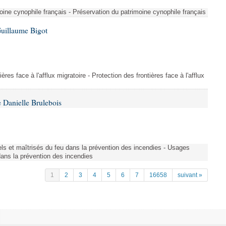
ine cynophile français - Préservation du patrimoine cynophile français
Guillaume Bigot
ères face à l'afflux migratoire - Protection des frontières face à l'afflux
 Danielle Brulebois
nels et maîtrisés du feu dans la prévention des incendies - Usages
 dans la prévention des incendies
1
2
3
4
5
6
7
16658
suivant »