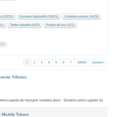
s (20252)
Dossiers législatifs (15951)
Comptes-rendus (3429)
01)
Textes adoptés (693)
Projets de lois (101)
 (X)
1
2
3
4
5
6
7
16658
suivant »
ntoine Villedieu
préoccupante du transport sanitaire privé - Situation préoccupante du
 Michèle Tabarot