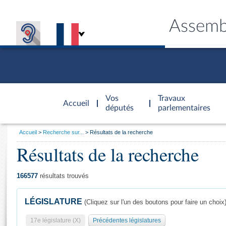
Assemb
Accèder à
la page
Vos
Travaux
Accueil
d'accueil
députés
parlementaires
Vous
Accueil
Recherche sur...
Résultats de la recherche
êtes
Résultats de la recherche
Général
ici
CONNEX
TRAVA
CONNA
DÉC
:
166577
résultats trouvés
LÉGISLATURE
(Cliquez sur l'un des boutons pour faire un choix
17e législature (X)
Précédentes législatures