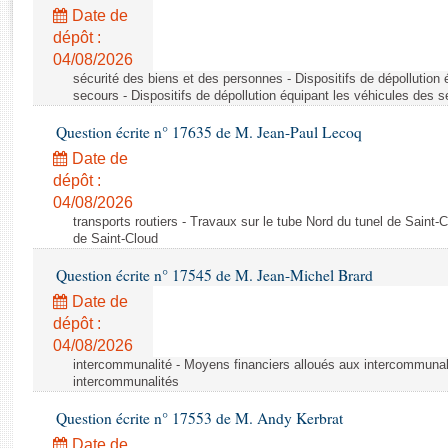
Rapports d'enquête
Date de
Rapports législatifs
dépôt :
Rapports sur l'application des lois
04/08/2026
Baromètre de l’application des lois
sécurité des biens et des personnes - Dispositifs de dépollution
secours - Dispositifs de dépollution équipant les véhicules des 
Question écrite n° 17635 de M. Jean-Paul Lecoq
Dossiers législatifs
Date de
Budget et sécurité sociale
dépôt :
Questions écrites et orales
04/08/2026
Comptes rendus des débats
transports routiers - Travaux sur le tube Nord du tunel de Saint-
de Saint-Cloud
Question écrite n° 17545 de M. Jean-Michel Brard
Date de
dépôt :
04/08/2026
intercommunalité - Moyens financiers alloués aux intercommunal
intercommunalités
Question écrite n° 17553 de M. Andy Kerbrat
Date de