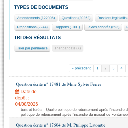
S'id
Présidence
Séance publique
Rôle et pouvoirs de l'Assemblée
Visiter l'Assemblée
TYPES DE DOCUMENTS
Fiches « Connaissance de l’Assemblée »
577 députés
Commissions et autres organes
Visite virtuelle du palais Bourbon
Amendements (122906)
Questions (20252)
Dossiers législatifs
Organisation de l'Assemblée
Groupes politiques
Europe et International
Assister à une séance
Mot
Propositions (2244)
Rapports (1001)
Textes adoptés (693)
P
Présidence
Conférence des Présidents
Bureau
Collège des Ques
Élections législatives
Contrôle et évaluation
Accès des chercheurs à l’Assemblée
TRI DES RÉSULTATS
Congrès
Les évènements
S'inscrire
Trier par pertinence
Trier par date (X)
Pétitions
Statistiques et chiffres clés
Transparence et déontologie
Vous n'ave
Patrimoine
E
Documents de référence
« précedent
1
2
3
4
La Bibliothèque
( Constitution | Règlement de l'Assemblée ... )
Documents parlementaires
Les archives
Question écrite n° 17481 de Mme Sylvie Ferrer
Projets de loi
Contacts et plan d'accès
Date de
Propositions de loi
Histoire
Photos libres de droit
dépôt :
Amendements
Juniors
04/08/2026
Textes adoptés
bois et forêts - Quelle politique de reboisement après l'incendie
Anciennes législatures
politique de reboisement après l'incendie du massif de Fontaineb
Liens vers les sites publics
Rapports d'information
Question écrite n° 17604 de M. Philippe Latombe