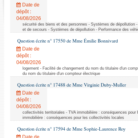
Rapports d'enquête
Date de
Rapports législatifs
dépôt :
Rapports sur l'application des lois
04/08/2026
Baromètre de l’application des lois
sécurité des biens et des personnes - Systèmes de dépollution 
et de secours - Systèmes de dépollution - Performance des véhi
Question écrite n° 17550 de Mme Émilie Bonnivard
Dossiers législatifs
Date de
Budget et sécurité sociale
dépôt :
Questions écrites et orales
04/08/2026
Comptes rendus des débats
logement - Facilité de changement du nom du titulaire d'un compt
du nom du titulaire d'un compteur électrique
Question écrite n° 17488 de Mme Virginie Duby-Muller
Date de
dépôt :
04/08/2026
collectivités territoriales - TVA immobilière : conséquences pour 
immobilière : conséquences pour les collectivités locales
Question écrite n° 17594 de Mme Sophie-Laurence Roy
Date de