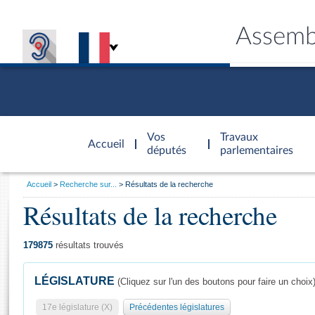
Assemb
Accèder à
la page
Vos
Travaux
Accueil
d'accueil
députés
parlementaires
Vous
Accueil
Recherche sur...
Résultats de la recherche
êtes
Résultats de la recherche
Général
ici
CONNEX
TRAVA
CONNA
DÉC
:
179875
résultats trouvés
LÉGISLATURE
(Cliquez sur l'un des boutons pour faire un choix
17e législature (X)
Précédentes législatures