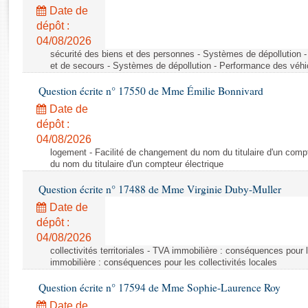
Rapports d'enquête
Date de
Rapports législatifs
dépôt :
Rapports sur l'application des lois
04/08/2026
Baromètre de l’application des lois
sécurité des biens et des personnes - Systèmes de dépollution 
et de secours - Systèmes de dépollution - Performance des véhi
Question écrite n° 17550 de Mme Émilie Bonnivard
Dossiers législatifs
Date de
Budget et sécurité sociale
dépôt :
Questions écrites et orales
04/08/2026
Comptes rendus des débats
logement - Facilité de changement du nom du titulaire d'un compt
du nom du titulaire d'un compteur électrique
Question écrite n° 17488 de Mme Virginie Duby-Muller
Date de
dépôt :
04/08/2026
collectivités territoriales - TVA immobilière : conséquences pour 
immobilière : conséquences pour les collectivités locales
Question écrite n° 17594 de Mme Sophie-Laurence Roy
Date de