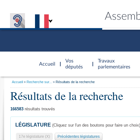
Assemb
Accèder à
la page
Vos
Travaux
Accueil
d'accueil
députés
parlementaires
Vous
Accueil
Recherche sur...
Résultats de la recherche
êtes
Résultats de la recherche
Général
ici
CONNEX
TRAVA
CONNA
DÉC
:
166583
résultats trouvés
LÉGISLATURE
(Cliquez sur l'un des boutons pour faire un choix
17e législature (X)
Précédentes législatures