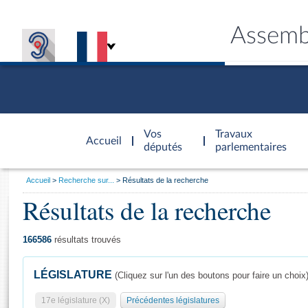
Assemb
Accèder à
la page
Vos
Travaux
Accueil
d'accueil
députés
parlementaires
Vous
Accueil
Recherche sur...
Résultats de la recherche
êtes
Résultats de la recherche
Général
ici
CONNEX
TRAVA
CONNA
DÉC
:
166586
résultats trouvés
LÉGISLATURE
(Cliquez sur l'un des boutons pour faire un choix
17e législature (X)
Précédentes législatures