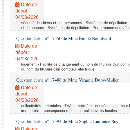
Rapports d'enquête
Date de
Rapports législatifs
dépôt :
Rapports sur l'application des lois
04/08/2026
Baromètre de l’application des lois
sécurité des biens et des personnes - Systèmes de dépollution 
et de secours - Systèmes de dépollution - Performance des véhi
Question écrite n° 17550 de Mme Émilie Bonnivard
Dossiers législatifs
Date de
Budget et sécurité sociale
dépôt :
Questions écrites et orales
04/08/2026
Comptes rendus des débats
logement - Facilité de changement du nom du titulaire d'un compt
du nom du titulaire d'un compteur électrique
Question écrite n° 17488 de Mme Virginie Duby-Muller
Date de
dépôt :
04/08/2026
collectivités territoriales - TVA immobilière : conséquences pour 
immobilière : conséquences pour les collectivités locales
Question écrite n° 17594 de Mme Sophie-Laurence Roy
Date de