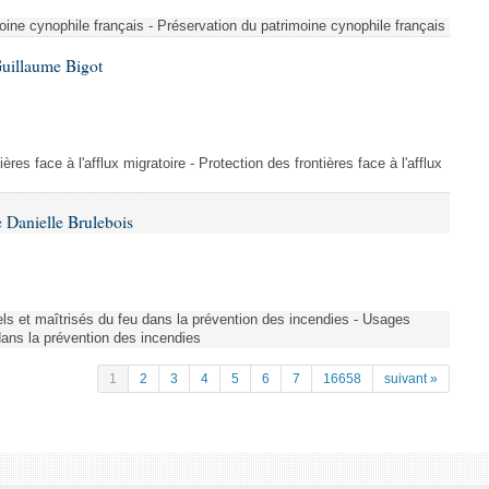
ine cynophile français - Préservation du patrimoine cynophile français
Guillaume Bigot
ères face à l'afflux migratoire - Protection des frontières face à l'afflux
 Danielle Brulebois
nels et maîtrisés du feu dans la prévention des incendies - Usages
 dans la prévention des incendies
1
2
3
4
5
6
7
16658
suivant »