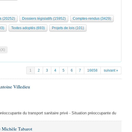
s (20252)
Dossiers législatifs (15952)
Comptes-rendus (3429)
03)
Textes adoptés (693)
Projets de lois (101)
 (X)
1
2
3
4
5
6
7
16658
suivant »
ntoine Villedieu
préoccupante du transport sanitaire privé - Situation préoccupante du
 Michèle Tabarot