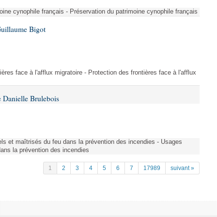
ine cynophile français - Préservation du patrimoine cynophile français
Guillaume Bigot
ères face à l'afflux migratoire - Protection des frontières face à l'afflux
 Danielle Brulebois
nels et maîtrisés du feu dans la prévention des incendies - Usages
 dans la prévention des incendies
1
2
3
4
5
6
7
17989
suivant »