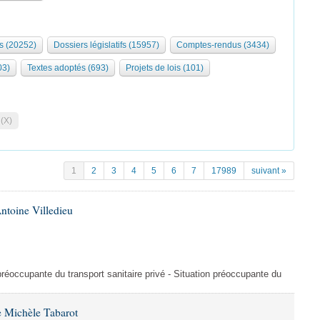
s (20252)
Dossiers législatifs (15957)
Comptes-rendus (3434)
03)
Textes adoptés (693)
Projets de lois (101)
 (X)
1
2
3
4
5
6
7
17989
suivant »
ntoine Villedieu
préoccupante du transport sanitaire privé - Situation préoccupante du
 Michèle Tabarot