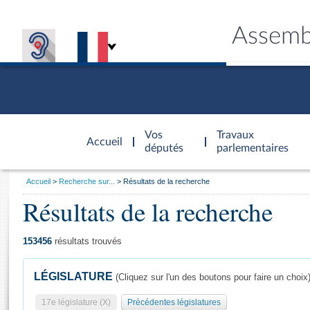
Assemb
Accèder à
la page
Vos
Travaux
Accueil
d'accueil
députés
parlementaires
Vous
Accueil
Recherche sur...
Résultats de la recherche
êtes
Résultats de la recherche
Général
ici
CONNEX
TRAVA
CONNA
DÉC
:
153456
résultats trouvés
LÉGISLATURE
(Cliquez sur l'un des boutons pour faire un choix
17e législature (X)
Précédentes législatures