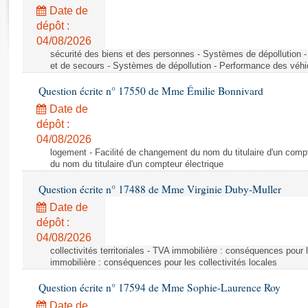
Rapports d'enquête
Date de
Rapports législatifs
dépôt :
Rapports sur l'application des lois
04/08/2026
Baromètre de l’application des lois
sécurité des biens et des personnes - Systèmes de dépollution 
et de secours - Systèmes de dépollution - Performance des véhi
Question écrite n° 17550 de Mme Émilie Bonnivard
Dossiers législatifs
Date de
Budget et sécurité sociale
dépôt :
Questions écrites et orales
04/08/2026
Comptes rendus des débats
logement - Facilité de changement du nom du titulaire d'un compt
du nom du titulaire d'un compteur électrique
Question écrite n° 17488 de Mme Virginie Duby-Muller
Date de
dépôt :
04/08/2026
collectivités territoriales - TVA immobilière : conséquences pour 
immobilière : conséquences pour les collectivités locales
Question écrite n° 17594 de Mme Sophie-Laurence Roy
Date de