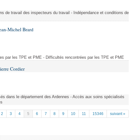
ons de travail des inspecteurs du travail - Indépendance et conditions de
ean-Michel Brard
rées par les TPE et PME - Difficultés rencontrées par les TPE et PME
ierre Cordier
sés dans le département des Ardennes - Accès aux soins spécialisés
es
2
3
4
5
6
7
8
9
10
11
15346
suivant »