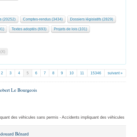
s (20252)
Comptes-rendus (3434)
Dossiers législatifs (2829)
01)
Textes adoptés (693)
Projets de lois (101)
 (X)
2
3
4
5
6
7
8
9
10
11
15346
suivant »
Robert Le Bourgeois
liquant des véhicules sans permis - Accidents impliquant des véhicules
Édouard Bénard