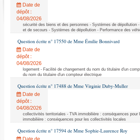
Rapports d'enquête
Date de
Rapports législatifs
dépôt :
Rapports sur l'application des lois
04/08/2026
Baromètre de l’application des lois
sécurité des biens et des personnes - Systèmes de dépollution 
et de secours - Systèmes de dépollution - Performance des véhi
Question écrite n° 17550 de Mme Émilie Bonnivard
Dossiers législatifs
Date de
Budget et sécurité sociale
dépôt :
Questions écrites et orales
04/08/2026
Comptes rendus des débats
logement - Facilité de changement du nom du titulaire d'un compt
du nom du titulaire d'un compteur électrique
Question écrite n° 17488 de Mme Virginie Duby-Muller
Date de
dépôt :
04/08/2026
collectivités territoriales - TVA immobilière : conséquences pour 
immobilière : conséquences pour les collectivités locales
Question écrite n° 17594 de Mme Sophie-Laurence Roy
Date de