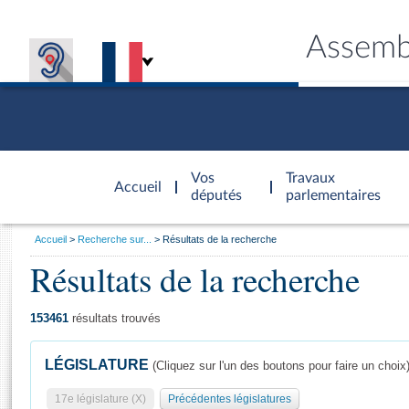
Assemb
Accèder à
la page
Vos
Travaux
Accueil
d'accueil
députés
parlementaires
Vous
Accueil
Recherche sur...
Résultats de la recherche
êtes
Résultats de la recherche
Général
ici
CONNEX
TRAVA
CONNA
DÉC
:
153461
résultats trouvés
LÉGISLATURE
(Cliquez sur l'un des boutons pour faire un choix
17e législature (X)
Précédentes législatures