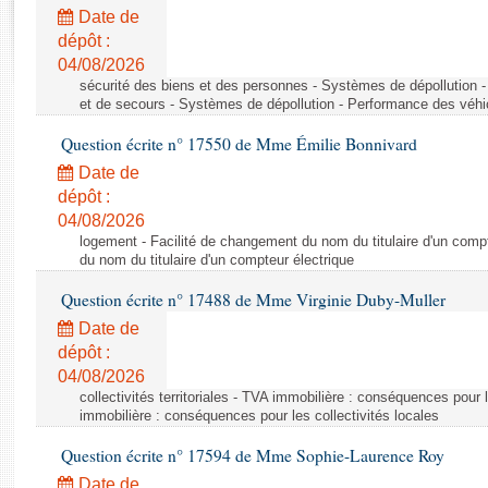
Rapports d'enquête
Date de
Rapports législatifs
dépôt :
Rapports sur l'application des lois
04/08/2026
Baromètre de l’application des lois
sécurité des biens et des personnes - Systèmes de dépollution 
et de secours - Systèmes de dépollution - Performance des véhi
Question écrite n° 17550 de Mme Émilie Bonnivard
Dossiers législatifs
Date de
Budget et sécurité sociale
dépôt :
Questions écrites et orales
04/08/2026
Comptes rendus des débats
logement - Facilité de changement du nom du titulaire d'un compt
du nom du titulaire d'un compteur électrique
Question écrite n° 17488 de Mme Virginie Duby-Muller
Date de
dépôt :
04/08/2026
collectivités territoriales - TVA immobilière : conséquences pour 
immobilière : conséquences pour les collectivités locales
Question écrite n° 17594 de Mme Sophie-Laurence Roy
Date de