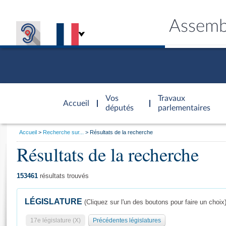
Assemb
Accèder à
la page
Vos
Travaux
Accueil
d'accueil
députés
parlementaires
Vous
Accueil
Recherche sur...
Résultats de la recherche
êtes
Résultats de la recherche
Général
ici
CONNEX
TRAVA
CONNA
DÉC
:
153461
résultats trouvés
LÉGISLATURE
(Cliquez sur l'un des boutons pour faire un choix
17e législature (X)
Précédentes législatures