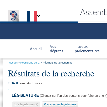
Assemb
Accèder à
la page
Vos
Travaux
Accueil
d'accueil
députés
parlementaires
Vous
Accueil
Recherche sur...
Résultats de la recherche
êtes
Résultats de la recherche
Général
ici
CONNEX
TRAVA
CONNA
DÉC
:
153460
résultats trouvés
LÉGISLATURE
(Cliquez sur l'un des boutons pour faire un choix
17e législature (X)
Précédentes législatures