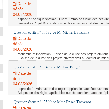
Rapports d'enquête
Date de
Rapports législatifs
dépôt :
Rapports sur l'application des lois
04/08/2026
Baromètre de l’application des lois
espace et politique spatiale - Projet Bromo de fusion des activit
Leonardo - Projet Bromo de fusion des activités spatiales de Tha
Question écrite n° 17587 de M. Michel Lauzzana
Dossiers législatifs
Date de
Budget et sécurité sociale
dépôt :
Questions écrites et orales
04/08/2026
Comptes rendus des débats
recherche et innovation - Baisse de la durée des projets ouvrant 
- Baisse de la durée des projets ouvrant droit au contrat de missi
Question écrite n° 17496 de M. Éric Pauget
Date de
dépôt :
04/08/2026
copropriété - Adaptation des règles applicables aux écoquartiers
Adaptation des règles applicables aux écoquartiers face aux épi
Question écrite n° 17590 de Mme Prisca Thevenot
Date de