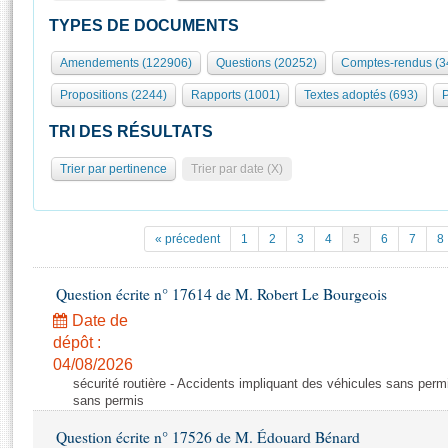
S'id
Présidence
Séance publique
Rôle et pouvoirs de l'Assemblée
Visiter l'Assemblée
TYPES DE DOCUMENTS
Fiches « Connaissance de l’Assemblée »
577 députés
Commissions et autres organes
Visite virtuelle du palais Bourbon
Amendements (122906)
Questions (20252)
Comptes-rendus (3
Organisation de l'Assemblée
Groupes politiques
Europe et International
Assister à une séance
Mot
Propositions (2244)
Rapports (1001)
Textes adoptés (693)
P
Présidence
Conférence des Présidents
Bureau
Collège des Ques
Élections législatives
Contrôle et évaluation
Accès des chercheurs à l’Assemblée
TRI DES RÉSULTATS
Congrès
Les évènements
S'inscrire
Trier par pertinence
Trier par date (X)
Pétitions
Statistiques et chiffres clés
Transparence et déontologie
Vous n'ave
Patrimoine
E
Documents de référence
« précedent
1
2
3
4
5
6
7
8
La Bibliothèque
( Constitution | Règlement de l'Assemblée ... )
Documents parlementaires
Les archives
Question écrite n° 17614 de M. Robert Le Bourgeois
Projets de loi
Contacts et plan d'accès
Date de
Propositions de loi
Histoire
Photos libres de droit
dépôt :
Amendements
Juniors
04/08/2026
Textes adoptés
sécurité routière - Accidents impliquant des véhicules sans perm
Anciennes législatures
sans permis
Liens vers les sites publics
Rapports d'information
Question écrite n° 17526 de M. Édouard Bénard