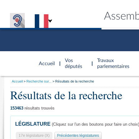
Assemb
Accèder à
la page
Vos
Travaux
Accueil
d'accueil
députés
parlementaires
Vous
Accueil
Recherche sur...
Résultats de la recherche
êtes
Résultats de la recherche
Général
ici
CONNEX
TRAVA
CONNA
DÉC
:
153463
résultats trouvés
LÉGISLATURE
(Cliquez sur l'un des boutons pour faire un choix
17e législature (X)
Précédentes législatures