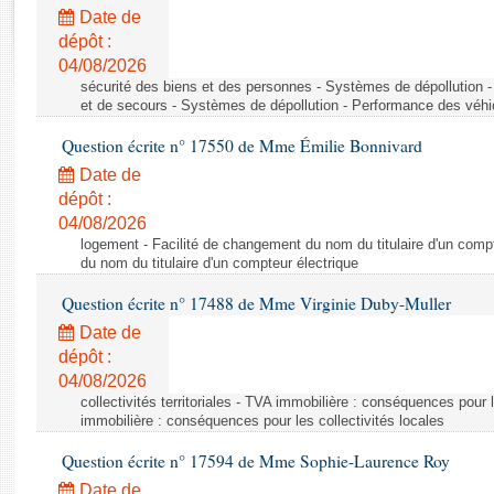
Rapports d'enquête
Date de
Rapports législatifs
dépôt :
Rapports sur l'application des lois
04/08/2026
Baromètre de l’application des lois
sécurité des biens et des personnes - Systèmes de dépollution 
et de secours - Systèmes de dépollution - Performance des véhi
Question écrite n° 17550 de Mme Émilie Bonnivard
Dossiers législatifs
Date de
Budget et sécurité sociale
dépôt :
Questions écrites et orales
04/08/2026
Comptes rendus des débats
logement - Facilité de changement du nom du titulaire d'un compt
du nom du titulaire d'un compteur électrique
Question écrite n° 17488 de Mme Virginie Duby-Muller
Date de
dépôt :
04/08/2026
collectivités territoriales - TVA immobilière : conséquences pour 
immobilière : conséquences pour les collectivités locales
Question écrite n° 17594 de Mme Sophie-Laurence Roy
Date de