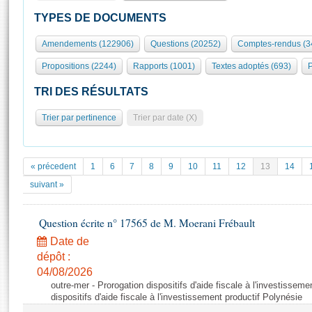
S'id
Présidence
Séance publique
Rôle et pouvoirs de l'Assemblée
Visiter l'Assemblée
TYPES DE DOCUMENTS
Fiches « Connaissance de l’Assemblée »
577 députés
Commissions et autres organes
Visite virtuelle du palais Bourbon
Amendements (122906)
Questions (20252)
Comptes-rendus (3
Organisation de l'Assemblée
Groupes politiques
Europe et International
Assister à une séance
Mot
Propositions (2244)
Rapports (1001)
Textes adoptés (693)
P
Présidence
Conférence des Présidents
Bureau
Collège des Ques
Élections législatives
Contrôle et évaluation
Accès des chercheurs à l’Assemblée
TRI DES RÉSULTATS
Congrès
Les évènements
S'inscrire
Trier par pertinence
Trier par date (X)
Pétitions
Statistiques et chiffres clés
Transparence et déontologie
Vous n'ave
Patrimoine
E
Documents de référence
« précedent
1
6
7
8
9
10
11
12
13
14
La Bibliothèque
( Constitution | Règlement de l'Assemblée ... )
Documents parlementaires
suivant »
Les archives
Projets de loi
Contacts et plan d'accès
Question écrite n° 17565 de M. Moerani Frébault
Propositions de loi
Histoire
Photos libres de droit
Amendements
Date de
Juniors
dépôt :
Textes adoptés
Anciennes législatures
04/08/2026
outre-mer - Prorogation dispositifs d'aide fiscale à l'investisseme
Liens vers les sites publics
Rapports d'information
dispositifs d'aide fiscale à l'investissement productif Polynésie