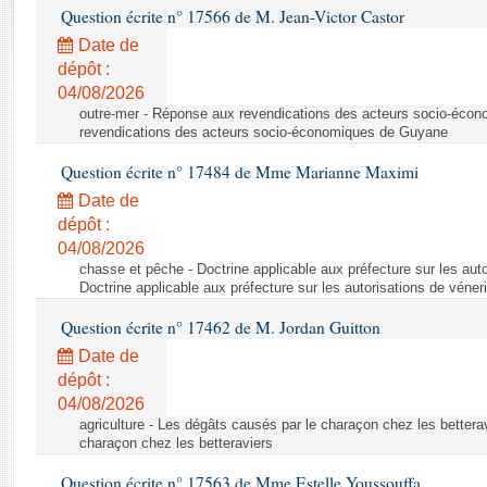
Rapports d'enquête
Question écrite n° 17566 de M. Jean-Victor Castor
Rapports législatifs
Date de
Rapports sur l'application des lois
dépôt :
Baromètre de l’application des lois
04/08/2026
outre-mer - Réponse aux revendications des acteurs socio-éco
revendications des acteurs socio-économiques de Guyane
Dossiers législatifs
Question écrite n° 17484 de Mme Marianne Maximi
Budget et sécurité sociale
Date de
Questions écrites et orales
dépôt :
Comptes rendus des débats
04/08/2026
chasse et pêche - Doctrine applicable aux préfecture sur les auto
Doctrine applicable aux préfecture sur les autorisations de véner
Question écrite n° 17462 de M. Jordan Guitton
Date de
dépôt :
04/08/2026
agriculture - Les dégâts causés par le charaçon chez les bettera
charaçon chez les betteraviers
Question écrite n° 17563 de Mme Estelle Youssouffa