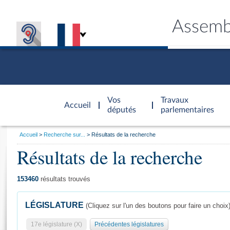
Assemb
Accèder à
la page
Vos
Travaux
Accueil
d'accueil
députés
parlementaires
Vous
Accueil
Recherche sur...
Résultats de la recherche
êtes
Résultats de la recherche
Général
ici
CONNEX
TRAVA
CONNA
DÉC
:
153460
résultats trouvés
LÉGISLATURE
(Cliquez sur l'un des boutons pour faire un choix
17e législature (X)
Précédentes législatures