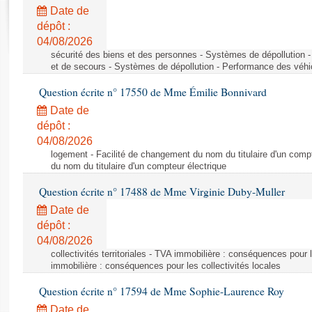
Rapports d'enquête
Date de
Rapports législatifs
dépôt :
Rapports sur l'application des lois
04/08/2026
Baromètre de l’application des lois
sécurité des biens et des personnes - Systèmes de dépollution 
et de secours - Systèmes de dépollution - Performance des véhi
Question écrite n° 17550 de Mme Émilie Bonnivard
Dossiers législatifs
Date de
Budget et sécurité sociale
dépôt :
Questions écrites et orales
04/08/2026
Comptes rendus des débats
logement - Facilité de changement du nom du titulaire d'un compt
du nom du titulaire d'un compteur électrique
Question écrite n° 17488 de Mme Virginie Duby-Muller
Date de
dépôt :
04/08/2026
collectivités territoriales - TVA immobilière : conséquences pour 
immobilière : conséquences pour les collectivités locales
Question écrite n° 17594 de Mme Sophie-Laurence Roy
Date de