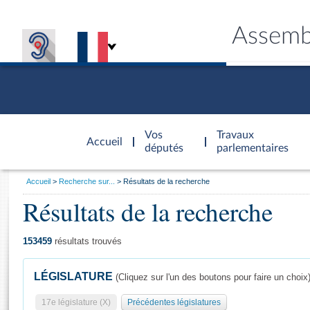
Assemb
Accèder à
la page
Vos
Travaux
Accueil
d'accueil
députés
parlementaires
Vous
Accueil
Recherche sur...
Résultats de la recherche
êtes
Résultats de la recherche
Général
ici
CONNEX
TRAVA
CONNA
DÉC
:
153459
résultats trouvés
LÉGISLATURE
(Cliquez sur l'un des boutons pour faire un choix
17e législature (X)
Précédentes législatures