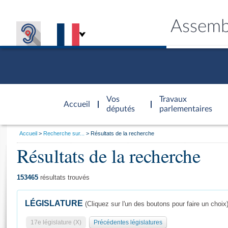
Assemb
Accèder à
la page
Vos
Travaux
Accueil
d'accueil
députés
parlementaires
Vous
Accueil
Recherche sur...
Résultats de la recherche
êtes
Résultats de la recherche
Général
ici
CONNEX
TRAVA
CONNA
DÉC
:
153465
résultats trouvés
LÉGISLATURE
(Cliquez sur l'un des boutons pour faire un choix
17e législature (X)
Précédentes législatures