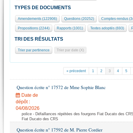
S'id
Présidence
Séance publique
Rôle et pouvoirs de l'Assemblée
Visiter l'Assemblée
TYPES DE DOCUMENTS
Fiches « Connaissance de l’Assemblée »
577 députés
Commissions et autres organes
Visite virtuelle du palais Bourbon
Amendements (122906)
Questions (20252)
Comptes-rendus (3
Organisation de l'Assemblée
Groupes politiques
Europe et International
Assister à une séance
Mot
Propositions (2244)
Rapports (1001)
Textes adoptés (693)
P
Présidence
Conférence des Présidents
Bureau
Collège des Ques
Élections législatives
Contrôle et évaluation
Accès des chercheurs à l’Assemblée
TRI DES RÉSULTATS
Congrès
Les évènements
S'inscrire
Trier par pertinence
Trier par date (X)
Pétitions
Statistiques et chiffres clés
Transparence et déontologie
Vous n'ave
Patrimoine
E
Documents de référence
« précedent
1
2
3
4
5
La Bibliothèque
( Constitution | Règlement de l'Assemblée ... )
Documents parlementaires
Les archives
Question écrite n° 17572 de Mme Sophie Blanc
Projets de loi
Contacts et plan d'accès
Date de
Propositions de loi
Histoire
Photos libres de droit
dépôt :
Amendements
Juniors
04/08/2026
Textes adoptés
police - Défaillances répétées des fourgons Fiat Ducato des CRS
Anciennes législatures
Fiat Ducato des CRS
Liens vers les sites publics
Rapports d'information
Question écrite n° 17592 de M. Pierre Cordier