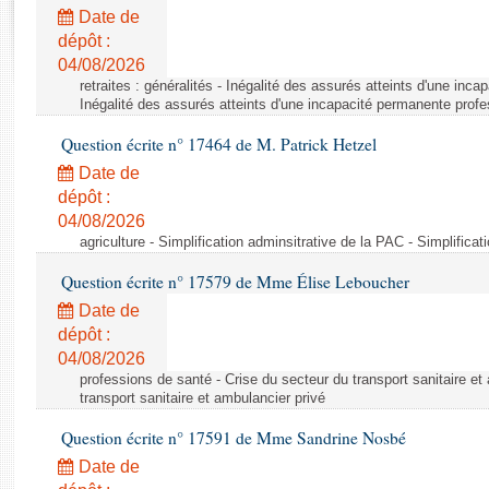
Rapports d'enquête
Date de
Rapports législatifs
dépôt :
Rapports sur l'application des lois
04/08/2026
Baromètre de l’application des lois
retraites : généralités - Inégalité des assurés atteints d'une inc
Inégalité des assurés atteints d'une incapacité permanente profe
Question écrite n° 17464 de M. Patrick Hetzel
Dossiers législatifs
Date de
Budget et sécurité sociale
dépôt :
Questions écrites et orales
04/08/2026
Comptes rendus des débats
agriculture - Simplification adminsitrative de la PAC - Simplifica
Question écrite n° 17579 de Mme Élise Leboucher
Date de
dépôt :
04/08/2026
professions de santé - Crise du secteur du transport sanitaire et
transport sanitaire et ambulancier privé
Question écrite n° 17591 de Mme Sandrine Nosbé
Date de