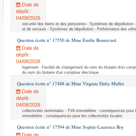
Rapports d'enquête
Date de
Rapports législatifs
dépôt :
Rapports sur l'application des lois
04/08/2026
Baromètre de l’application des lois
sécurité des biens et des personnes - Systèmes de dépollution 
et de secours - Systèmes de dépollution - Performance des véhi
Question écrite n° 17550 de Mme Émilie Bonnivard
Dossiers législatifs
Date de
Budget et sécurité sociale
dépôt :
Questions écrites et orales
04/08/2026
Comptes rendus des débats
logement - Facilité de changement du nom du titulaire d'un compt
du nom du titulaire d'un compteur électrique
Question écrite n° 17488 de Mme Virginie Duby-Muller
Date de
dépôt :
04/08/2026
collectivités territoriales - TVA immobilière : conséquences pour 
immobilière : conséquences pour les collectivités locales
Question écrite n° 17594 de Mme Sophie-Laurence Roy
Date de