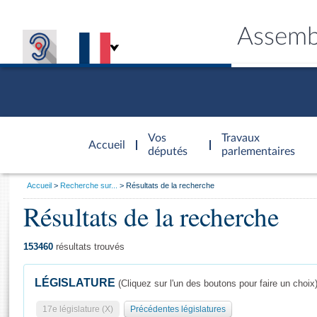
Assemb
Accèder à
la page
Vos
Travaux
Accueil
d'accueil
députés
parlementaires
Vous
Accueil
Recherche sur...
Résultats de la recherche
êtes
Résultats de la recherche
Général
ici
CONNEX
TRAVA
CONNA
DÉC
:
153460
résultats trouvés
LÉGISLATURE
(Cliquez sur l'un des boutons pour faire un choix
17e législature (X)
Précédentes législatures