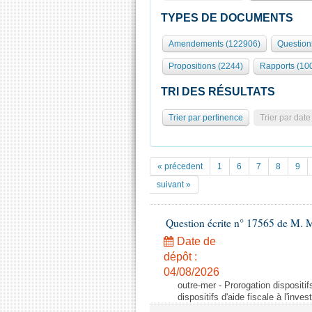
TYPES DE DOCUMENTS
Amendements (122906)
Question
Propositions (2244)
Rapports (10
TRI DES RÉSULTATS
Trier par pertinence
Trier par date
« précedent
1
6
7
8
9
suivant »
Question écrite n° 17565 de M. M
Date de
dépôt :
04/08/2026
outre-mer - Prorogation dispositif
dispositifs d'aide fiscale à l'inv