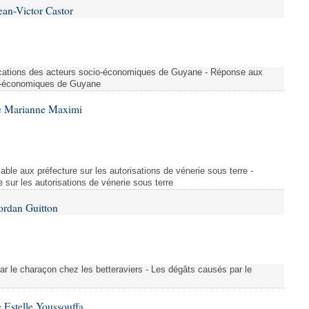
ean-Victor Castor
ications des acteurs socio-économiques de Guyane - Réponse aux
io-économiques de Guyane
e Marianne Maximi
able aux préfecture sur les autorisations de vénerie sous terre -
e sur les autorisations de vénerie sous terre
ordan Guitton
ar le charaçon chez les betteraviers - Les dégâts causés par le
 Estelle Youssouffa