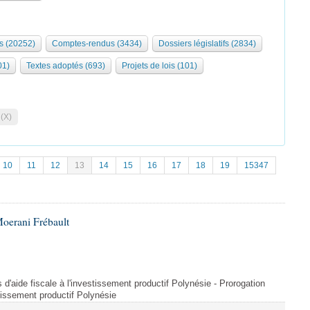
s (20252)
Comptes-rendus (3434)
Dossiers législatifs (2834)
01)
Textes adoptés (693)
Projets de lois (101)
 (X)
10
11
12
13
14
15
16
17
18
19
15347
oerani Frébault
s d'aide fiscale à l'investissement productif Polynésie - Prorogation
estissement productif Polynésie