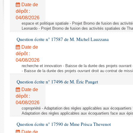
Rapports d'enquête
Date de
Rapports législatifs
dépôt :
Rapports sur l'application des lois
04/08/2026
Baromètre de l’application des lois
espace et politique spatiale - Projet Bromo de fusion des activit
Leonardo - Projet Bromo de fusion des activités spatiales de Tha
Question écrite n° 17587 de M. Michel Lauzzana
Dossiers législatifs
Date de
Budget et sécurité sociale
dépôt :
Questions écrites et orales
04/08/2026
Comptes rendus des débats
recherche et innovation - Baisse de la durée des projets ouvrant 
- Baisse de la durée des projets ouvrant droit au contrat de missi
Question écrite n° 17496 de M. Éric Pauget
Date de
dépôt :
04/08/2026
copropriété - Adaptation des règles applicables aux écoquartiers
Adaptation des règles applicables aux écoquartiers face aux épi
Question écrite n° 17590 de Mme Prisca Thevenot
Date de