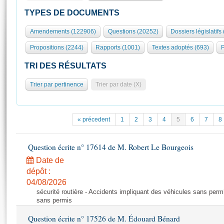
S'id
Présidence
Séance publique
Rôle et pouvoirs de l'Assemblée
Visiter l'Assemblée
TYPES DE DOCUMENTS
Fiches « Connaissance de l’Assemblée »
577 députés
Commissions et autres organes
Visite virtuelle du palais Bourbon
Amendements (122906)
Questions (20252)
Dossiers législatifs
Organisation de l'Assemblée
Groupes politiques
Europe et International
Assister à une séance
Mot
Propositions (2244)
Rapports (1001)
Textes adoptés (693)
P
Présidence
Conférence des Présidents
Bureau
Collège des Ques
Élections législatives
Contrôle et évaluation
Accès des chercheurs à l’Assemblée
TRI DES RÉSULTATS
Congrès
Les évènements
S'inscrire
Trier par pertinence
Trier par date (X)
Pétitions
Statistiques et chiffres clés
Transparence et déontologie
Vous n'ave
Patrimoine
E
Documents de référence
« précedent
1
2
3
4
5
6
7
8
La Bibliothèque
( Constitution | Règlement de l'Assemblée ... )
Documents parlementaires
Les archives
Question écrite n° 17614 de M. Robert Le Bourgeois
Projets de loi
Contacts et plan d'accès
Date de
Propositions de loi
Histoire
Photos libres de droit
dépôt :
Amendements
Juniors
04/08/2026
Textes adoptés
sécurité routière - Accidents impliquant des véhicules sans perm
Anciennes législatures
sans permis
Liens vers les sites publics
Rapports d'information
Question écrite n° 17526 de M. Édouard Bénard