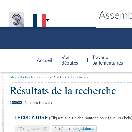
Assemb
Accèder à
la page
Vos
Travaux
Accueil
d'accueil
députés
parlementaires
Vous
Accueil
Recherche sur...
Résultats de la recherche
êtes
Résultats de la recherche
Général
ici
CONNEX
TRAVA
CONNA
DÉC
:
166583
résultats trouvés
LÉGISLATURE
(Cliquez sur l'un des boutons pour faire un choix
17e législature (X)
Précédentes législatures