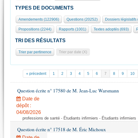
S'id
Présidence
Séance publique
Rôle et pouvoirs de l'Assemblée
Visiter l'Assemblée
TYPES DE DOCUMENTS
Fiches « Connaissance de l’Assemblée »
577 députés
Commissions et autres organes
Visite virtuelle du palais Bourbon
Amendements (122906)
Questions (20252)
Dossiers législatifs
Organisation de l'Assemblée
Groupes politiques
Europe et International
Assister à une séance
Mot
Propositions (2244)
Rapports (1001)
Textes adoptés (693)
P
Présidence
Conférence des Présidents
Bureau
Collège des Ques
Élections législatives
Contrôle et évaluation
Accès des chercheurs à l’Assemblée
TRI DES RÉSULTATS
Congrès
Les évènements
S'inscrire
Trier par pertinence
Trier par date (X)
Pétitions
Statistiques et chiffres clés
Transparence et déontologie
Vous n'ave
Patrimoine
E
Documents de référence
« précedent
1
2
3
4
5
6
7
8
9
10
La Bibliothèque
( Constitution | Règlement de l'Assemblée ... )
Documents parlementaires
Les archives
Question écrite n° 17580 de M. Jean-Luc Warsmann
Projets de loi
Contacts et plan d'accès
Date de
Propositions de loi
Histoire
Photos libres de droit
dépôt :
Amendements
Juniors
04/08/2026
Textes adoptés
professions de santé - Étudiants infirmiers - Étudiants infirmiers
Anciennes législatures
Question écrite n° 17518 de M. Éric Michoux
Liens vers les sites publics
Rapports d'information
Date de