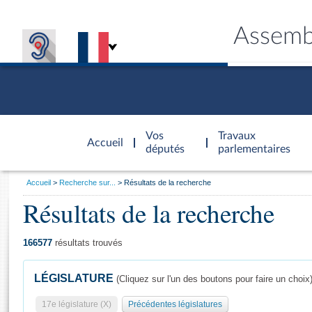
Assemb
Accèder à
la page
Vos
Travaux
Accueil
d'accueil
députés
parlementaires
Vous
Accueil
Recherche sur...
Résultats de la recherche
êtes
Résultats de la recherche
Général
ici
CONNEX
TRAVA
CONNA
DÉC
:
166577
résultats trouvés
LÉGISLATURE
(Cliquez sur l'un des boutons pour faire un choix
17e législature (X)
Précédentes législatures