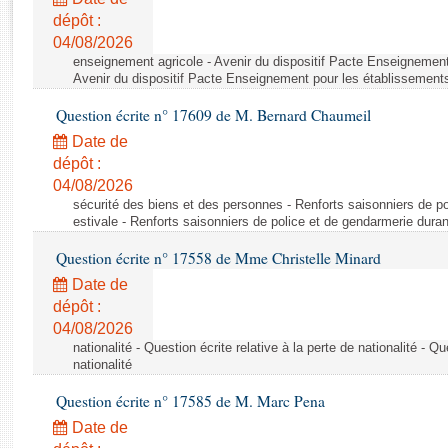
Rapports d'enquête
dépôt :
Rapports législatifs
04/08/2026
Rapports sur l'application des lois
enseignement agricole - Avenir du dispositif Pacte Enseignement
Baromètre de l’application des lois
Avenir du dispositif Pacte Enseignement pour les établissements
Question écrite n° 17609 de M. Bernard Chaumeil
Dossiers législatifs
Date de
Budget et sécurité sociale
dépôt :
04/08/2026
Questions écrites et orales
sécurité des biens et des personnes - Renforts saisonniers de po
Comptes rendus des débats
estivale - Renforts saisonniers de police et de gendarmerie duran
Question écrite n° 17558 de Mme Christelle Minard
Date de
dépôt :
04/08/2026
nationalité - Question écrite relative à la perte de nationalité - Qu
nationalité
Question écrite n° 17585 de M. Marc Pena
Date de