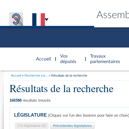
Assemb
Accèder à
la page
Vos
Travaux
Accueil
d'accueil
députés
parlementaires
Vous
Accueil
Recherche sur...
Résultats de la recherche
êtes
Résultats de la recherche
Général
ici
CONNEX
TRAVA
CONNA
DÉC
:
166588
résultats trouvés
LÉGISLATURE
(Cliquez sur l'un des boutons pour faire un choix
17e législature (X)
Précédentes législatures