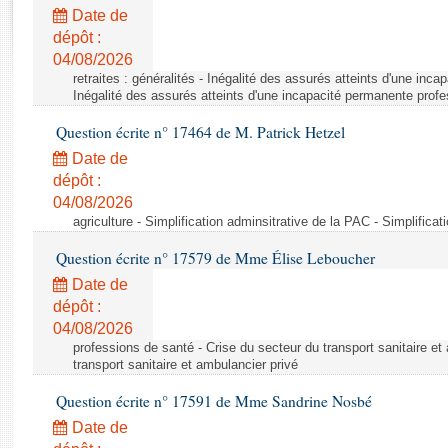
Rapports d'enquête
Date de
Rapports législatifs
dépôt :
Rapports sur l'application des lois
04/08/2026
Baromètre de l’application des lois
retraites : généralités - Inégalité des assurés atteints d'une inc
Inégalité des assurés atteints d'une incapacité permanente profe
Question écrite n° 17464 de M. Patrick Hetzel
Dossiers législatifs
Date de
Budget et sécurité sociale
dépôt :
Questions écrites et orales
04/08/2026
Comptes rendus des débats
agriculture - Simplification adminsitrative de la PAC - Simplifica
Question écrite n° 17579 de Mme Élise Leboucher
Date de
dépôt :
04/08/2026
professions de santé - Crise du secteur du transport sanitaire et
transport sanitaire et ambulancier privé
Question écrite n° 17591 de Mme Sandrine Nosbé
Date de