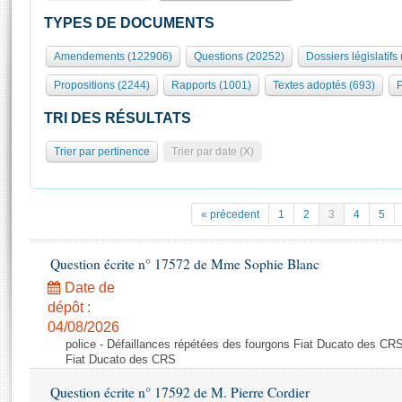
S'id
Présidence
Séance publique
Rôle et pouvoirs de l'Assemblée
Visiter l'Assemblée
TYPES DE DOCUMENTS
Fiches « Connaissance de l’Assemblée »
577 députés
Commissions et autres organes
Visite virtuelle du palais Bourbon
Amendements (122906)
Questions (20252)
Dossiers législatifs
Organisation de l'Assemblée
Groupes politiques
Europe et International
Assister à une séance
Mot
Propositions (2244)
Rapports (1001)
Textes adoptés (693)
P
Présidence
Conférence des Présidents
Bureau
Collège des Ques
Élections législatives
Contrôle et évaluation
Accès des chercheurs à l’Assemblée
TRI DES RÉSULTATS
Congrès
Les évènements
S'inscrire
Trier par pertinence
Trier par date (X)
Pétitions
Statistiques et chiffres clés
Transparence et déontologie
Vous n'ave
Patrimoine
E
Documents de référence
« précedent
1
2
3
4
5
La Bibliothèque
( Constitution | Règlement de l'Assemblée ... )
Documents parlementaires
Les archives
Question écrite n° 17572 de Mme Sophie Blanc
Projets de loi
Contacts et plan d'accès
Date de
Propositions de loi
Histoire
Photos libres de droit
dépôt :
Amendements
Juniors
04/08/2026
Textes adoptés
police - Défaillances répétées des fourgons Fiat Ducato des CRS
Anciennes législatures
Fiat Ducato des CRS
Liens vers les sites publics
Rapports d'information
Question écrite n° 17592 de M. Pierre Cordier