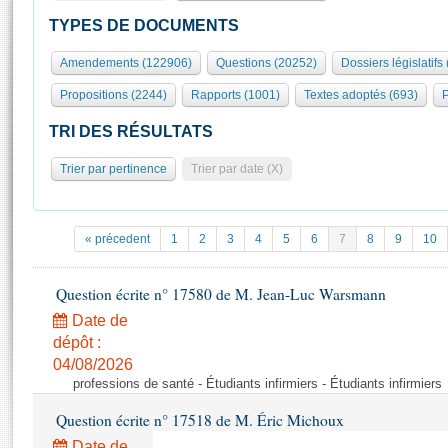
S'id
Présidence
Séance publique
Rôle et pouvoirs de l'Assemblée
Visiter l'Assemblée
TYPES DE DOCUMENTS
Fiches « Connaissance de l’Assemblée »
577 députés
Commissions et autres organes
Visite virtuelle du palais Bourbon
Amendements (122906)
Questions (20252)
Dossiers législatifs
Organisation de l'Assemblée
Groupes politiques
Europe et International
Assister à une séance
Mot
Propositions (2244)
Rapports (1001)
Textes adoptés (693)
P
Présidence
Conférence des Présidents
Bureau
Collège des Ques
Élections législatives
Contrôle et évaluation
Accès des chercheurs à l’Assemblée
TRI DES RÉSULTATS
Congrès
Les évènements
S'inscrire
Trier par pertinence
Trier par date (X)
Pétitions
Statistiques et chiffres clés
Transparence et déontologie
Vous n'ave
Patrimoine
E
Documents de référence
« précedent
1
2
3
4
5
6
7
8
9
10
La Bibliothèque
( Constitution | Règlement de l'Assemblée ... )
Documents parlementaires
Les archives
Question écrite n° 17580 de M. Jean-Luc Warsmann
Projets de loi
Contacts et plan d'accès
Date de
Propositions de loi
Histoire
Photos libres de droit
dépôt :
Amendements
Juniors
04/08/2026
Textes adoptés
professions de santé - Étudiants infirmiers - Étudiants infirmiers
Anciennes législatures
Question écrite n° 17518 de M. Éric Michoux
Liens vers les sites publics
Rapports d'information
Date de