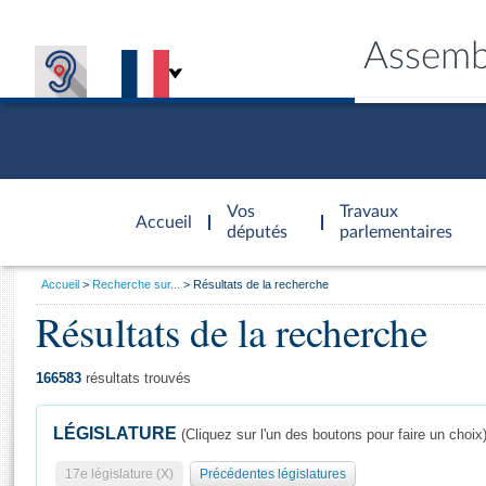
Assemb
Accèder à
la page
Vos
Travaux
Accueil
d'accueil
députés
parlementaires
Vous
Accueil
Recherche sur...
Résultats de la recherche
êtes
Résultats de la recherche
Général
ici
CONNEX
TRAVA
CONNA
DÉC
:
166583
résultats trouvés
LÉGISLATURE
(Cliquez sur l'un des boutons pour faire un choix
17e législature (X)
Précédentes législatures