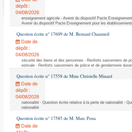
Rapports d'enquête
dépôt :
Rapports législatifs
04/08/2026
Rapports sur l'application des lois
enseignement agricole - Avenir du dispositif Pacte Enseignement
Baromètre de l’application des lois
Avenir du dispositif Pacte Enseignement pour les établissements
Question écrite n° 17609 de M. Bernard Chaumeil
Dossiers législatifs
Date de
Budget et sécurité sociale
dépôt :
04/08/2026
Questions écrites et orales
sécurité des biens et des personnes - Renforts saisonniers de po
Comptes rendus des débats
estivale - Renforts saisonniers de police et de gendarmerie duran
Question écrite n° 17558 de Mme Christelle Minard
Date de
dépôt :
04/08/2026
nationalité - Question écrite relative à la perte de nationalité - Qu
nationalité
Question écrite n° 17585 de M. Marc Pena
Date de