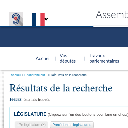
Assemb
Accèder à
la page
Vos
Travaux
Accueil
d'accueil
députés
parlementaires
Vous
Accueil
Recherche sur...
Résultats de la recherche
êtes
Résultats de la recherche
Général
ici
CONNEX
TRAVA
CONNA
DÉC
:
166582
résultats trouvés
LÉGISLATURE
(Cliquez sur l'un des boutons pour faire un choix
17e législature (X)
Précédentes législatures