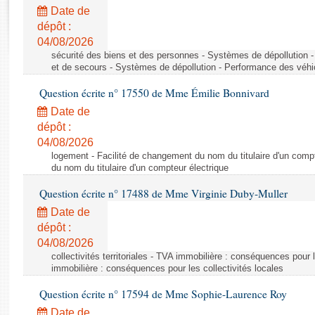
Rapports d'enquête
Date de
Rapports législatifs
dépôt :
Rapports sur l'application des lois
04/08/2026
Baromètre de l’application des lois
sécurité des biens et des personnes - Systèmes de dépollution 
et de secours - Systèmes de dépollution - Performance des véhi
Question écrite n° 17550 de Mme Émilie Bonnivard
Dossiers législatifs
Date de
Budget et sécurité sociale
dépôt :
Questions écrites et orales
04/08/2026
Comptes rendus des débats
logement - Facilité de changement du nom du titulaire d'un compt
du nom du titulaire d'un compteur électrique
Question écrite n° 17488 de Mme Virginie Duby-Muller
Date de
dépôt :
04/08/2026
collectivités territoriales - TVA immobilière : conséquences pour 
immobilière : conséquences pour les collectivités locales
Question écrite n° 17594 de Mme Sophie-Laurence Roy
Date de