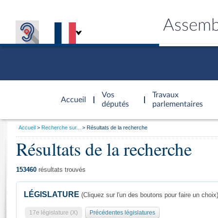
Assemb
Accèder à
la page
Vos
Travaux
Accueil
d'accueil
députés
parlementaires
Vous
Accueil
Recherche sur...
Résultats de la recherche
êtes
Résultats de la recherche
Général
ici
CONNEX
TRAVA
CONNA
DÉC
:
153460
résultats trouvés
LÉGISLATURE
(Cliquez sur l'un des boutons pour faire un choix
17e législature (X)
Précédentes législatures