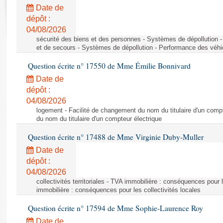
Rapports d'enquête
Date de
Rapports législatifs
dépôt :
Rapports sur l'application des lois
04/08/2026
Baromètre de l’application des lois
sécurité des biens et des personnes - Systèmes de dépollution 
et de secours - Systèmes de dépollution - Performance des véhi
Question écrite n° 17550 de Mme Émilie Bonnivard
Dossiers législatifs
Date de
Budget et sécurité sociale
dépôt :
Questions écrites et orales
04/08/2026
Comptes rendus des débats
logement - Facilité de changement du nom du titulaire d'un compt
du nom du titulaire d'un compteur électrique
Question écrite n° 17488 de Mme Virginie Duby-Muller
Date de
dépôt :
04/08/2026
collectivités territoriales - TVA immobilière : conséquences pour 
immobilière : conséquences pour les collectivités locales
Question écrite n° 17594 de Mme Sophie-Laurence Roy
Date de