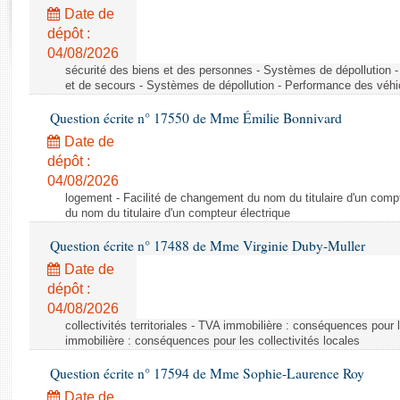
Rapports d'enquête
Date de
Rapports législatifs
dépôt :
Rapports sur l'application des lois
04/08/2026
Baromètre de l’application des lois
sécurité des biens et des personnes - Systèmes de dépollution 
et de secours - Systèmes de dépollution - Performance des véhi
Question écrite n° 17550 de Mme Émilie Bonnivard
Dossiers législatifs
Date de
Budget et sécurité sociale
dépôt :
Questions écrites et orales
04/08/2026
Comptes rendus des débats
logement - Facilité de changement du nom du titulaire d'un compt
du nom du titulaire d'un compteur électrique
Question écrite n° 17488 de Mme Virginie Duby-Muller
Date de
dépôt :
04/08/2026
collectivités territoriales - TVA immobilière : conséquences pour 
immobilière : conséquences pour les collectivités locales
Question écrite n° 17594 de Mme Sophie-Laurence Roy
Date de