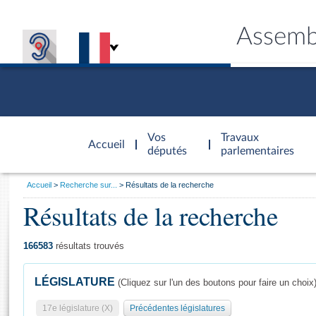
Assemb
Accèder à
la page
Vos
Travaux
Accueil
d'accueil
députés
parlementaires
Vous
Accueil
Recherche sur...
Résultats de la recherche
êtes
Résultats de la recherche
Général
ici
CONNEX
TRAVA
CONNA
DÉC
:
166583
résultats trouvés
LÉGISLATURE
(Cliquez sur l'un des boutons pour faire un choix
17e législature (X)
Précédentes législatures