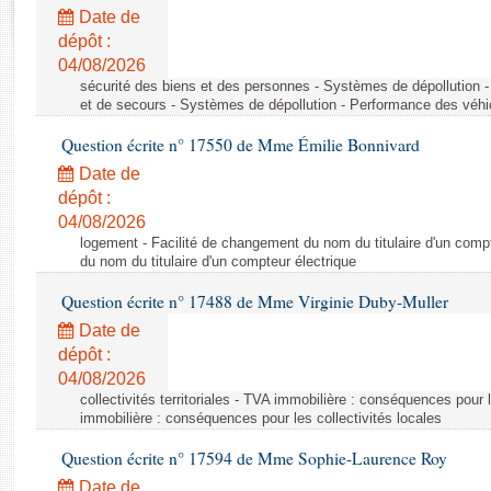
Rapports d'enquête
Date de
Rapports législatifs
dépôt :
Rapports sur l'application des lois
04/08/2026
Baromètre de l’application des lois
sécurité des biens et des personnes - Systèmes de dépollution 
et de secours - Systèmes de dépollution - Performance des véhi
Question écrite n° 17550 de Mme Émilie Bonnivard
Dossiers législatifs
Date de
Budget et sécurité sociale
dépôt :
Questions écrites et orales
04/08/2026
Comptes rendus des débats
logement - Facilité de changement du nom du titulaire d'un compt
du nom du titulaire d'un compteur électrique
Question écrite n° 17488 de Mme Virginie Duby-Muller
Date de
dépôt :
04/08/2026
collectivités territoriales - TVA immobilière : conséquences pour 
immobilière : conséquences pour les collectivités locales
Question écrite n° 17594 de Mme Sophie-Laurence Roy
Date de