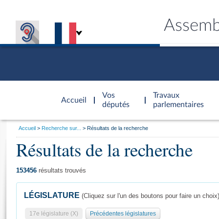
Assemb
Accèder à
la page
Vos
Travaux
Accueil
d'accueil
députés
parlementaires
Vous
Accueil
Recherche sur...
Résultats de la recherche
êtes
Résultats de la recherche
Général
ici
CONNEX
TRAVA
CONNA
DÉC
:
153456
résultats trouvés
LÉGISLATURE
(Cliquez sur l'un des boutons pour faire un choix
17e législature (X)
Précédentes législatures