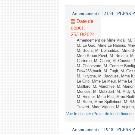
Amendement n° 2154 - PLFSS POUR
Date de
dépôt :
25/10/2024
Amendement de Mme Vidal, M. R
M. Le Gac, Mme Le Nabour, Mme 
M. Becht, M. Belhaddad, Mme Be
Mme Braun-Pivet, M. Brosse, M
Carteron, M. Caure, M. Causse,
M. Chenevard, M. Cormier-Boulig
Fr&#233;bault, M. Fugit, M. Gas
M. Huyghe, M. Jacques, Mme Kli
Le Grip, Mme Le Meur, Mme Le P
Maillard, M. Marchive, M. Mari
Mendes, M. Metzdorf, M. Midy, M
M. Riester, Mme Rist, Mme Riott
M. Sorre, Mme Spillebout, M. S&
Travert, Mme Vignon, M. Vojetta
Voir le dossier (Projet de loi de financ
Amendement n° 1948 - PLFSS POUR