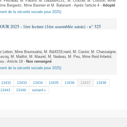
. Fesneau, M. Falorni, M. Daubi&#233;, M. Croizier, M. Cosson, Mme
me Bergantz, Mme Bannier et M. Balanant - Après l'article 4 -
Adopté
ement de la sécurité sociale pour 2025)
 2025 - 1ère lecture (1ère assemblée saisie) - n° 325
Lebon, Mme Bourouaha, M. B&#233;nard, M. Castor, M. Chassaigne,
ecoq, M. Maillot, M. Maurel, M. Nadeau, M. Peu, Mme Reid Arbelot,
u - Article 19 -
Non renseigné
ement de la sécurité sociale pour 2025)
13432
13433
13434
13435
13436
13437
13438
13443
15346
suivant »