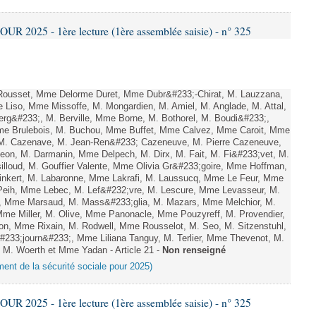
 2025 - 1ère lecture (1ère assemblée saisie) - n° 325
ousset, Mme Delorme Duret, Mme Dubr&#233;-Chirat, M. Lauzzana,
Liso, Mme Missoffe, M. Mongardien, M. Amiel, M. Anglade, M. Attal,
rg&#233;, M. Berville, Mme Borne, M. Bothorel, M. Boudi&#233;,
me Brulebois, M. Buchou, Mme Buffet, Mme Calvez, Mme Caroit, Mme
 M. Cazenave, M. Jean-Ren&#233; Cazeneuve, M. Pierre Cazeneuve,
eon, M. Darmanin, Mme Delpech, M. Dirx, M. Fait, M. Fi&#233;vet, M.
silloud, M. Gouffier Valente, Mme Olivia Gr&#233;goire, Mme Hoffman,
nkert, M. Labaronne, Mme Lakrafi, M. Laussucq, Mme Le Feur, Mme
eih, Mme Lebec, M. Lef&#232;vre, M. Lescure, Mme Levasseur, M.
on, Mme Marsaud, M. Mass&#233;glia, M. Mazars, Mme Melchior, M.
me Miller, M. Olive, Mme Panonacle, Mme Pouzyreff, M. Provendier,
on, Mme Rixain, M. Rodwell, Mme Rousselot, M. Seo, M. Sitzenstuhl,
#233;journ&#233;, Mme Liliana Tanguy, M. Terlier, Mme Thevenot, M.
, M. Woerth et Mme Yadan - Article 21 -
Non renseigné
ement de la sécurité sociale pour 2025)
 2025 - 1ère lecture (1ère assemblée saisie) - n° 325