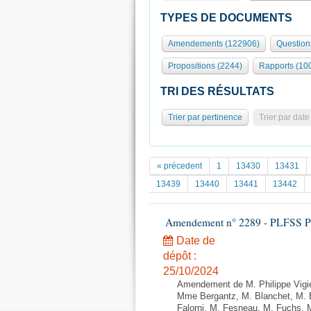
TYPES DE DOCUMENTS
Amendements (122906)
Question
Propositions (2244)
Rapports (10
TRI DES RÉSULTATS
Trier par pertinence
Trier par date
« précedent
1
13430
13431
13439
13440
13441
13442
Amendement n° 2289 - PLFSS POUR
Date de
dépôt :
25/10/2024
Amendement de M. Philippe Vigier
Mme Bergantz, M. Blanchet, M. 
Falorni, M. Fesneau, M. Fuchs,