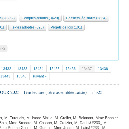
s (20252)
Comptes-rendus (3429)
Dossiers législatifs (2834)
01)
Textes adoptés (693)
Projets de lois (101)
 (X)
13432
13433
13434
13435
13436
13437
13438
13443
15346
suivant »
 2025 - 1ère lecture (1ère assemblée saisie) - n° 325
, M. Turquois, M. Isaac-Sibille, M. Grelier, M. Balanant, Mme Bannier,
Bolo, Mme Brocard, M. Cosson, M. Croizier, M. Daubi&#233;, M.
 Mme Perrine Goulet, M. Gumbs, Mme Josso, M. Lain&#233;, M.