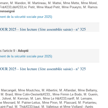
mann, M. Mandon, M. Martineau, M. Mattei, Mme Mette, Mme Morel,
 Fr&#233;d&#233;ric Petit, Mme Maud Petit, Mme Poueyto, M. Ramos
renseigné
ement de la sécurité sociale pour 2025)
 2025 - 1ère lecture (1ère assemblée saisie) - n° 325
l'article 9 -
Adopté
ement de la sécurité sociale pour 2025)
 2025 - 1ère lecture (1ère assemblée saisie) - n° 325
Marcangeli, Mme Moutchou, M. Albertini, M. Alfandari, Mme Bellamy,
, M. Brard, Mme Colin-Oesterl&#233;, Mme Firmin Le Bodo, M. Guerin,
 Jolivet, M. Kervran, M. Lam, Mme Le H&#233;nanff, M. Lemaire,
 Mesnard, M. Patrier-Leitus, Mme Piron, M. Plassard, M. Portarrieu,
nt-Paul, M. Thi&#233;baut, M. Valletoux et Mme Violland - Après