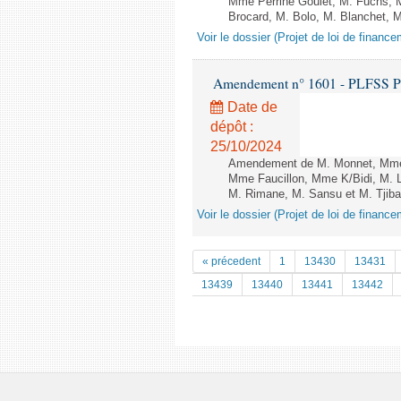
Mme Perrine Goulet, M. Fuchs, M
Brocard, M. Bolo, M. Blanchet, M
Voir le dossier (Projet de loi de financ
Amendement n° 1601 - PLFSS POUR
Date de
dépôt :
25/10/2024
Amendement de M. Monnet, Mme 
Mme Faucillon, Mme K/Bidi, M. L
M. Rimane, M. Sansu et M. Tjibao
Voir le dossier (Projet de loi de financ
« précedent
1
13430
13431
13439
13440
13441
13442