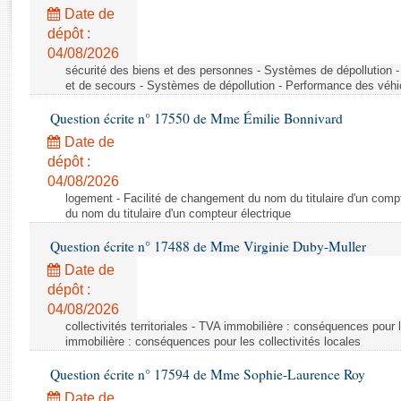
Rapports d'enquête
Date de
Rapports législatifs
dépôt :
Rapports sur l'application des lois
04/08/2026
Baromètre de l’application des lois
sécurité des biens et des personnes - Systèmes de dépollution 
et de secours - Systèmes de dépollution - Performance des véhi
Question écrite n° 17550 de Mme Émilie Bonnivard
Dossiers législatifs
Date de
Budget et sécurité sociale
dépôt :
Questions écrites et orales
04/08/2026
Comptes rendus des débats
logement - Facilité de changement du nom du titulaire d'un compt
du nom du titulaire d'un compteur électrique
Question écrite n° 17488 de Mme Virginie Duby-Muller
Date de
dépôt :
04/08/2026
collectivités territoriales - TVA immobilière : conséquences pour 
immobilière : conséquences pour les collectivités locales
Question écrite n° 17594 de Mme Sophie-Laurence Roy
Date de