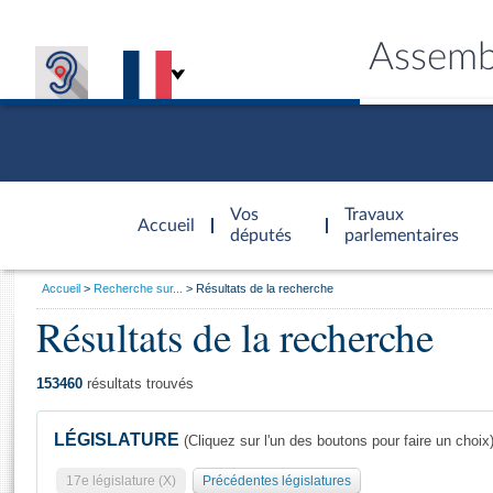
Assemb
Accèder à
la page
Vos
Travaux
Accueil
d'accueil
députés
parlementaires
Vous
Accueil
Recherche sur...
Résultats de la recherche
êtes
Résultats de la recherche
Général
ici
CONNEX
TRAVA
CONNA
DÉC
:
153460
résultats trouvés
LÉGISLATURE
(Cliquez sur l'un des boutons pour faire un choix
17e législature (X)
Précédentes législatures