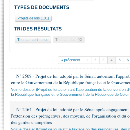
S'id
Présidence
Séance publique
Rôle et pouvoirs de l'Assemblée
Visiter l'Assemblée
TYPES DE DOCUMENTS
Fiches « Connaissance de l’Assemblée »
577 députés
Commissions et autres organes
Visite virtuelle du palais Bourbon
Projets de lois (101)
Organisation de l'Assemblée
Groupes politiques
Europe et International
Assister à une séance
Mot
Présidence
Conférence des Présidents
Bureau
Collège des Ques
TRI DES RÉSULTATS
Élections législatives
Contrôle et évaluation
Accès des chercheurs à l’Assemblée
Trier par pertinence
Trier par date (X)
Congrès
Les évènements
S'inscrire
Pétitions
Statistiques et chiffres clés
Transparence et déontologie
Vous n'ave
« précedent
1
2
3
4
5
6
Patrimoine
E
Documents de référence
La Bibliothèque
( Constitution | Règlement de l'Assemblée ... )
Documents parlementaires
N° 2509 - Projet de loi, adopté par le Sénat, autorisant l'appro
Les archives
entre le Gouvernement de la République française et le Gouvern
Projets de loi
Voir le dossier (Projet de loi autorisant l'approbation de la convention 
Contacts et plan d'accès
Propositions de loi
la République française et le Gouvernement de la République de Colom
Histoire
Photos libres de droit
Amendements
Juniors
Textes adoptés
N° 2464 - Projet de loi, adopté par le Sénat après engagement d
Anciennes législatures
l'extension des prérogatives, des moyens, de l'organisation et du 
des gardes champêtres
Liens vers les sites publics
Rapports d'information
Voir le dossier (Projet de loi relatif à l'extension des prérogatives, des