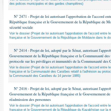
Rapports d'enquête
des polices municipales et des gardes champêtres)
Rapports législatifs
Rapports sur l'application des lois
N° 2471 - Projet de loi autorisant l'approbation de l'accord en
Baromètre de l’application des lois
République française et le Gouvernement de la République de Mo
sécurité sociale
Voir le dossier (Projet de loi autorisant l'approbation de l'accord entr
Dossiers législatifs
française et le Gouvernement de la République de Moldavie dans le dom
Budget et sécurité sociale
Questions écrites et orales
N° 2414 - Projet de loi, adopté par le Sénat, autorisant l'approb
Comptes rendus des débats
Gouvernement de la République française et la Communauté des Ca
protocole sur les privilèges et immunités de la Communauté des 
Voir le dossier (Projet de loi autorisant l'approbation de l'accord entr
française et la Communauté des Caraïbes relatif à l'adhésion au protoc
la Communauté des Caraïbes du 14 janvier 1985)
N° 2416 - Projet de loi, adopté par le Sénat, autorisant l'approb
Gouvernement de la République française et le Gouvernement de 
réadmission des personnes
Voir le dossier (Projet de loi autorisant l'approbation de l'accord entr
française et le Gouvernement de la République du Kazakhstan sur la 