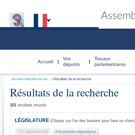
Assemb
Accèder à
la page
Vos
Travaux
Accueil
d'accueil
députés
parlementaires
Vous
Accueil
Recherche sur...
Résultats de la recherche
êtes
Résultats de la recherche
Général
ici
CONNEX
TRAVA
CONNA
DÉC
:
101
résultats trouvés
LÉGISLATURE
(Cliquez sur l'un des boutons pour faire un choix
17e législature (X)
Précédentes législatures