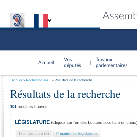
Assemb
Accèder à
la page
Vos
Travaux
Accueil
d'accueil
députés
parlementaires
Vous
Accueil
Recherche sur...
Résultats de la recherche
êtes
Résultats de la recherche
Général
ici
CONNEX
TRAVA
CONNA
DÉC
:
101
résultats trouvés
LÉGISLATURE
(Cliquez sur l'un des boutons pour faire un choix
17e législature (X)
Précédentes législatures