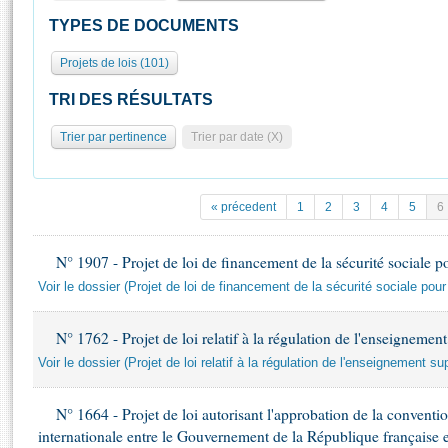
S'id
Présidence
Séance publique
Rôle et pouvoirs de l'Assemblée
Visiter l'Assemblée
TYPES DE DOCUMENTS
Fiches « Connaissance de l’Assemblée »
577 députés
Commissions et autres organes
Visite virtuelle du palais Bourbon
Projets de lois (101)
Organisation de l'Assemblée
Groupes politiques
Europe et International
Assister à une séance
Mot
Présidence
Conférence des Présidents
Bureau
Collège des Ques
TRI DES RÉSULTATS
Élections législatives
Contrôle et évaluation
Accès des chercheurs à l’Assemblée
Trier par pertinence
Trier par date (X)
Congrès
Les évènements
S'inscrire
Pétitions
Statistiques et chiffres clés
Transparence et déontologie
Vous n'ave
« précedent
1
2
3
4
5
6
Patrimoine
E
Documents de référence
La Bibliothèque
( Constitution | Règlement de l'Assemblée ... )
Documents parlementaires
N° 1907 - Projet de loi de financement de la sécurité sociale 
Les archives
Voir le dossier (Projet de loi de financement de la sécurité sociale pou
Projets de loi
Contacts et plan d'accès
Propositions de loi
Histoire
N° 1762 - Projet de loi relatif à la régulation de l'enseignement
Photos libres de droit
Amendements
Juniors
Voir le dossier (Projet de loi relatif à la régulation de l'enseignement su
Textes adoptés
Anciennes législatures
N° 1664 - Projet de loi autorisant l'approbation de la conventio
Liens vers les sites publics
Rapports d'information
internationale entre le Gouvernement de la République française e