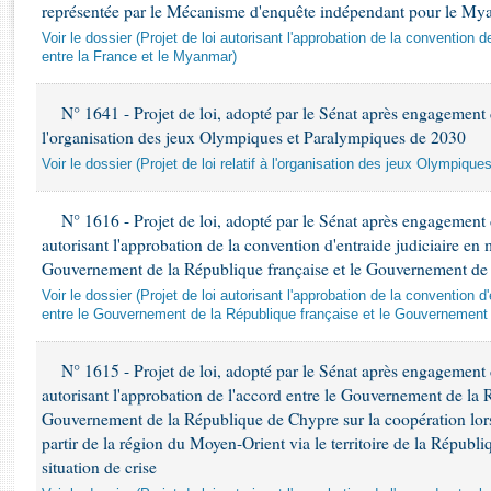
Rapports d'enquête
représentée par le Mécanisme d'enquête indépendant pour le M
Rapports législatifs
Voir le dossier (Projet de loi autorisant l'approbation de la convention d
entre la France et le Myanmar)
Rapports sur l'application des lois
Baromètre de l’application des lois
N° 1641 - Projet de loi, adopté par le Sénat après engagement d
l'organisation des jeux Olympiques et Paralympiques de 2030
Dossiers législatifs
Voir le dossier (Projet de loi relatif à l'organisation des jeux Olympiq
Budget et sécurité sociale
Questions écrites et orales
N° 1616 - Projet de loi, adopté par le Sénat après engagement 
Comptes rendus des débats
autorisant l'approbation de la convention d'entraide judiciaire en 
Gouvernement de la République française et le Gouvernement de
Voir le dossier (Projet de loi autorisant l'approbation de la convention d
entre le Gouvernement de la République française et le Gouvernement
N° 1615 - Projet de loi, adopté par le Sénat après engagement 
autorisant l'approbation de l'accord entre le Gouvernement de la R
Gouvernement de la République de Chypre sur la coopération lors
partir de la région du Moyen-Orient via le territoire de la Républ
situation de crise